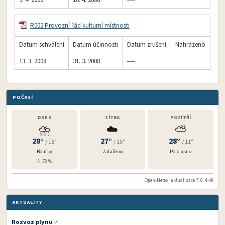
9. 4. 2008
10. 4. 2008
----
R002 Provozní řád kulturní místnosti
Datum schválení
Datum účinnosti
Datum zrušení
Nahrazeno
13. 3. 2008
31. 3. 2008
----
POČASÍ
DNES
ZÍTRA
POZÍTŘÍ
⛈️
☁️
⛅
28°
27°
28°
/ 18°
/ 15°
/ 11°
Bouřky
Zataženo
Polojasno
💧 78 %
Open-Meteo · aktualizace 7. 8. 4:49
AKTUALITY
Rozvoz plynu