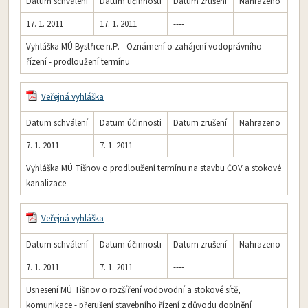
Datum schválení
Datum účinnosti
Datum zrušení
Nahrazeno
17. 1. 2011
17. 1. 2011
----
Vyhláška MÚ Bystřice n.P. - Oznámení o zahájení vodoprávního
řízení - prodloužení termínu
Veřejná vyhláška
Datum schválení
Datum účinnosti
Datum zrušení
Nahrazeno
7. 1. 2011
7. 1. 2011
----
Vyhláška MÚ Tišnov o prodloužení termínu na stavbu ČOV a stokové
kanalizace
Veřejná vyhláška
Datum schválení
Datum účinnosti
Datum zrušení
Nahrazeno
7. 1. 2011
7. 1. 2011
----
Usnesení MÚ Tišnov o rozšíření vodovodní a stokové sítě,
komunikace - přerušení stavebního řízení z důvodu doplnění