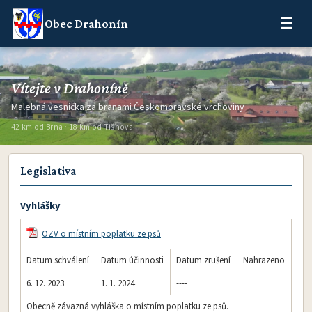
☰
Obec Drahonín
Vítejte v Drahoníně
Malebná vesnička za branami Českomoravské vrchoviny
42 km od Brna · 18 km od Tišnova
Legislativa
Vyhlášky
OZV o místním poplatku ze psů
Datum schválení
Datum účinnosti
Datum zrušení
Nahrazeno
6. 12. 2023
1. 1. 2024
----
Obecně závazná vyhláška o místním poplatku ze psů.