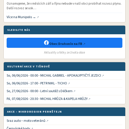
Oznamujeme, že v měsících září a říjnu nebude v naší obci probíhat rozvoz plynu.
Další rozvoz se usk…
Více na Munipolis →
SLEDUJTE NÁS
Obec Drahonín na FB
Aktuality a fotky ze života obce
KULTURNÍ AKCE V TIŠNOVĚ
So, 06/06/2026 - 00:00 - MICHAL GABRIEL - APOKALYPTIČTÍ JEZDCI
So, 06/06/2026 - 17:00 - PETR NIKL - TICHO
So, 27/06/2026 - 00:00 - Letní soutěž s Déčkem
Pá, 07/08/2026 - 20:30 - MICHAL HRŮZA & KAPELA HRŮZY
AKCE – MIKROREGION PERNŠTEJN
Sraz auto – moto veteránů
Černvírské hody