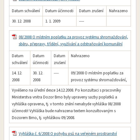
Datum schválení
Datum účinnosti
Datum zrušení
Nahrazeno
30. 12. 2008
1. 1. 2009
----
08/2008 O místním poplatku za provoz systému shromažďování,
sběru, přepravy, třídění, využívání a odstraňování komunální
Datum
Datum
Datum
Nahrazeno
schválení
účinnosti
zrušení
14. 12.
30. 12.
----
09/2008 O místním poplatku za
2008
2008
provoz systému shromažďování,
Vyvěšeno na úřední desce 14.12.2008. Po konzultaci s pracovníky
Ministerstva vnitra Dozor Brno byly upraveny sazby poplatků a
vyhláška opravena, tj. v tomto znění nenabyde vyhláška 08/2008
účinnosti! Vyhláška bude nahrazena textem konzultovaným s
Dozorem Brno, tj. vyhláškou 09/2008.
Vyhláška č. 6/2008 O pohybu psů na veřejném prostranství