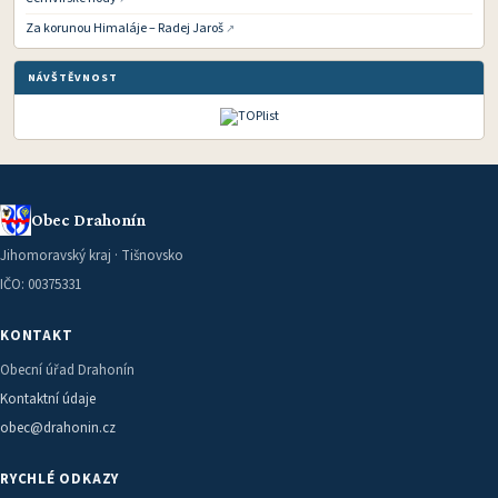
Za korunou Himaláje – Radej Jaroš
NÁVŠTĚVNOST
Obec Drahonín
Jihomoravský kraj · Tišnovsko
IČO: 00375331
KONTAKT
Obecní úřad Drahonín
Kontaktní údaje
obec@drahonin.cz
RYCHLÉ ODKAZY