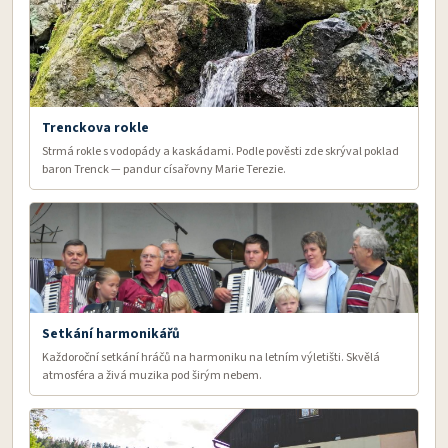
Trenckova rokle
Strmá rokle s vodopády a kaskádami. Podle pověsti zde skrýval poklad
baron Trenck — pandur císařovny Marie Terezie.
Setkání harmonikářů
Každoroční setkání hráčů na harmoniku na letním výletišti. Skvělá
atmosféra a živá muzika pod širým nebem.