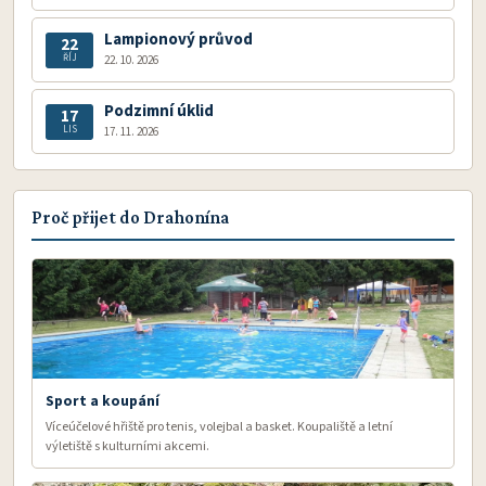
Lampionový průvod
22
ŘÍJ
22. 10. 2026
Podzimní úklid
17
LIS
17. 11. 2026
Proč přijet do Drahonína
Sport a koupání
Víceúčelové hřiště pro tenis, volejbal a basket. Koupaliště a letní
výletiště s kulturními akcemi.