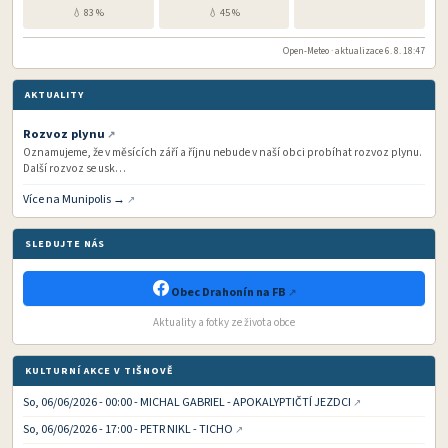
💧 83 %
💧 45 %
Open-Meteo · aktualizace 6. 8. 18:47
AKTUALITY
Rozvoz plynu
Oznamujeme, že v měsících září a říjnu nebude v naší obci probíhat rozvoz plynu.
Další rozvoz se usk…
Více na Munipolis →
SLEDUJTE NÁS
Obec Drahonín na FB
Aktuality a fotky ze života obce
KULTURNÍ AKCE V TIŠNOVĚ
So, 06/06/2026 - 00:00 - MICHAL GABRIEL - APOKALYPTIČTÍ JEZDCI
So, 06/06/2026 - 17:00 - PETR NIKL - TICHO