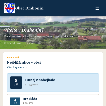
☰
Obec Drahonín
Vítejte v Drahoníně
Malebná vesnička za branami Českomoravské vrchoviny
42 km od Brna · 18 km od Tišnova
KALENDÁŘ
Nejbližší akce v obci
Všechny akce →
Turnaj v nohejbale
5
ZÁŘ
5. září 2026
Drakiáda
4
ŘÍJ
4. 10. 2026