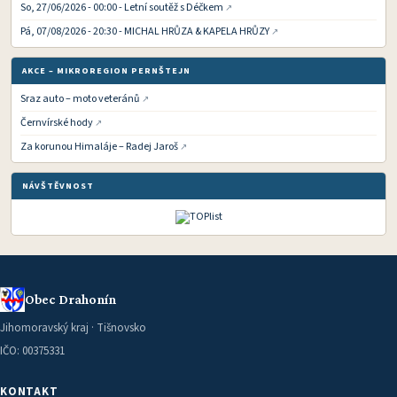
So, 27/06/2026 - 00:00 - Letní soutěž s Déčkem
Pá, 07/08/2026 - 20:30 - MICHAL HRŮZA & KAPELA HRŮZY
AKCE – MIKROREGION PERNŠTEJN
Sraz auto – moto veteránů
Černvírské hody
Za korunou Himaláje – Radej Jaroš
NÁVŠTĚVNOST
Obec Drahonín
Jihomoravský kraj · Tišnovsko
IČO: 00375331
KONTAKT