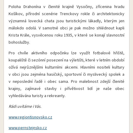
Poloha Drahonína v členité krajině Vysočiny, zřícenina hradu
Košíkov, přírodní scenérie Trenckovy rokle či architektonicky
významná lovecká chata jsou turistickými lákadly, kterým jen
málokdo odolá. V samotné obci je pak možno shlédnout kapli
Krista Krále, vysvěcenou roku 1935, v které se konají slavnostní
bohoslužby.
Pro chvíle aktivního odpočinku lze využít fotbalové hřiště,
koupaliště či sezónní posezení na výletišti, které v letním období
ožívá nejrůznějšími kulturními akcemi. Hlavními nositeli kultury
v obci jsou zejména hasičský, sportovní či myslivecký spolek a
v neposlední řadě i obec sama. Pro malebnost zdejší členité
krajiny, zajímavé stavby i přívětivost lidí je naše obec
vyhledávána turisty a rekreanty.
Rádi uvítáme i Vás.
www.regiontisnovsko.cz
www.pernstejnsko.cz