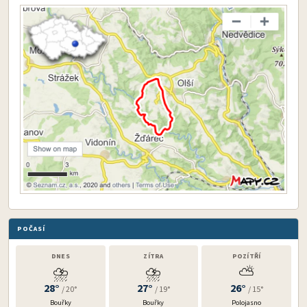
POČASÍ
DNES
ZÍTRA
POZÍTŘÍ
⛈️
⛈️
⛅
28°
27°
26°
/ 20°
/ 19°
/ 15°
Bouřky
Bouřky
Polojasno