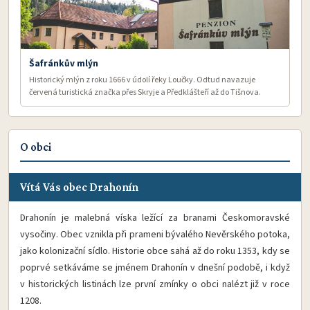
Šafránkův mlýn
Historický mlýn z roku 1666 v údolí řeky Loučky. Odtud navazuje
červená turistická značka přes Skryje a Předklášteří až do Tišnova.
O obci
Vítá Vás obec Drahonín
Drahonín je malebná víska ležící za branami Českomoravské
vysočiny. Obec vznikla při prameni bývalého Nevěrského potoka,
jako kolonizační sídlo. Historie obce sahá až do roku 1353, kdy se
poprvé setkáváme se jménem Drahonín v dnešní podobě, i když
v historických listinách lze první zmínky o obci nalézt již v roce
1208.