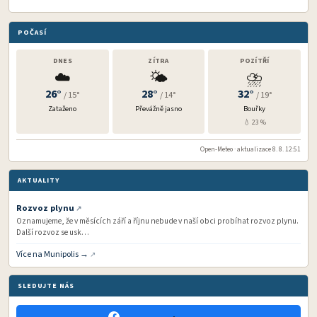
POČASÍ
DNES
ZÍTRA
POZÍTŘÍ
☁️
🌤️
⛈️
26°
28°
32°
/ 15°
/ 14°
/ 19°
Zataženo
Převážně jasno
Bouřky
💧 23 %
Open-Meteo · aktualizace 8. 8. 12:51
AKTUALITY
Rozvoz plynu
Oznamujeme, že v měsících září a říjnu nebude v naší obci probíhat rozvoz plynu.
Další rozvoz se usk…
Více na Munipolis →
SLEDUJTE NÁS