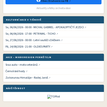
Obec Drahonín na FB
Aktuality a fotky ze života obce
KULTURNÍ AKCE V TIŠNOVĚ
So, 06/06/2026 - 00:00 - MICHAL GABRIEL - APOKALYPTIČTÍ JEZDCI
So, 06/06/2026 - 17:00 - PETR NIKL - TICHO
So, 27/06/2026 - 00:00 - Letní soutěž s Déčkem
Pá, 14/08/2026 - 21:00 - OLDIES PARTY
AKCE – MIKROREGION PERNŠTEJN
Sraz auto – moto veteránů
Černvírské hody
Za korunou Himaláje – Radej Jaroš
NÁVŠTĚVNOST