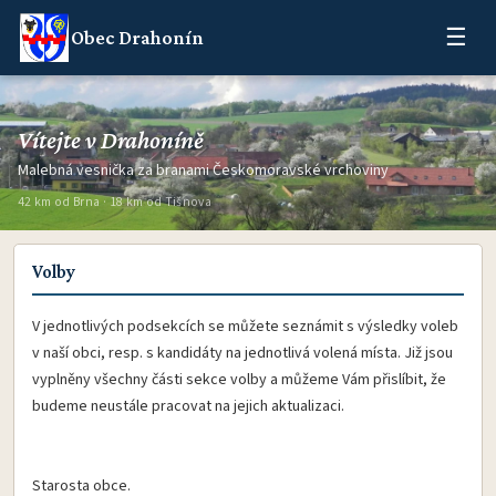
☰
Obec Drahonín
Vítejte v Drahoníně
Malebná vesnička za branami Českomoravské vrchoviny
42 km od Brna · 18 km od Tišnova
Volby
V jednotlivých podsekcích se můžete seznámit s výsledky voleb
v naší obci, resp. s kandidáty na jednotlivá volená místa. Již jsou
vyplněny všechny části sekce volby a můžeme Vám přislíbit, že
budeme neustále pracovat na jejich aktualizaci.
Starosta obce.