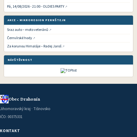
Pá, 14/08/2026 - 21:00 - OLDIES PARTY
AKCE – MIKROREGION PERNŠTEJN
Sraz auto – moto veteránů
Černvírské hody
Za korunou Himaláje – Radej Jaroš
NÁVŠTĚVNOST
Obec Drahonín
Jihomoravský kraj · Tišnovsko
IČO: 00375331
KONTAKT