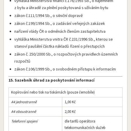
vyhláška Ministerstva financí č.176/1993 Sb., o nájemném
z bytu a úhradě za plnění poskytovaná s užíváním bytu
zákon č.111/1994 Sb., o silniční dopravě
zákon č.199/1994 Sb., o zadávání veřejných zakázek
nařízení vlády ČR o odměnách členům zastupitelstva
vyhláška Ministerstva vnitra ČR č.231/1996 Sb., kterou se
stanoví paušální částka nákladů řízení o přestupcích
zákon č. 250/2000 Sb., o rozpočtových pravidlech územních
rozpočtů
zákon č.106/1999 Sb., o svobodném přístupu k informacím
15. Sazebník úhrad za poskytování informací
Kopírování nebo tisk na tiskárnách (pouze černobíle)
A4 jednostranně
1,00 Kč
A4 oboustranně
2,00 Kč
Telefonní spojení
dle tarifů operátora
telekomunikačních služeb