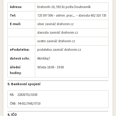
Adresa:
Drahonín 10, 592 61 pošta Doubravník
Tel:
725 597 506 – admin. prac., – starosta 602 310 735
E-mail:
obec zavináč
drahonin.cz
starosta zavináč
drahonin.cz
ucetni zavináč drahonin.cz
ePodatelna:
podatelna zavináč
drahonin.cz
datová schr.
:
6kmbkq7
úřední
Středa 18:00 - 19:00
hodiny
:
5. Bankovní spojení
KB: 22826751/0100
ČNB : 94-8117641/0710
6. IČO