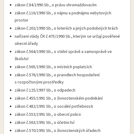
zákon č.84/1990 Sb., o právu shromažďovacím
zákon č.116/1990 Sb., o nájmu a podnájmu nebytových
prostor
zákon č.202/1990 Sb., o loteriích a jiných podobných hrách
nařízení vlády ČR č.475/1990 Sb., kterým se určují pověřené
obecní úřady
zákon č.564/1990 Sb., o státní správě a samosprávě ve
školství
zákon č.565/1990 Sb., o místních poplatcích
zákon č.576/1990 Sb., o pravidlech hospodaření
s rozpočtovými prostředky
zákon č.125/1997 Sb., o odpadech
zákon č.455/1991 Sb., o živnostenském podnikání
zákon č.482/1991 Sb., o sociální potřebnosti
zákon č.553/1991 Sb., o obecní policii
zákon č.563/1991 Sb., o účetnictví
zákon č.570/1991 Sb., o živnostenských úřadech