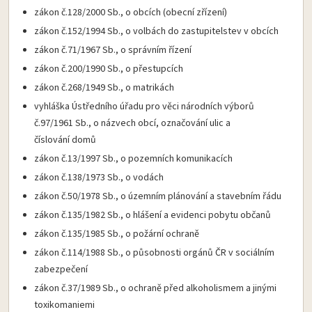
zákon č.128/2000 Sb., o obcích (obecní zřízení)
zákon č.152/1994 Sb., o volbách do zastupitelstev v obcích
zákon č.71/1967 Sb., o správním řízení
zákon č.200/1990 Sb., o přestupcích
zákon č.268/1949 Sb., o matrikách
vyhláška Ústředního úřadu pro věci národních výborů
č.97/1961 Sb., o názvech obcí, označování ulic a
číslování domů
zákon č.13/1997 Sb., o pozemních komunikacích
zákon č.138/1973 Sb., o vodách
zákon č.50/1978 Sb., o územním plánování a stavebním řádu
zákon č.135/1982 Sb., o hlášení a evidenci pobytu občanů
zákon č.135/1985 Sb., o požární ochraně
zákon č.114/1988 Sb., o působnosti orgánů ČR v sociálním
zabezpečení
zákon č.37/1989 Sb., o ochraně před alkoholismem a jinými
toxikomaniemi