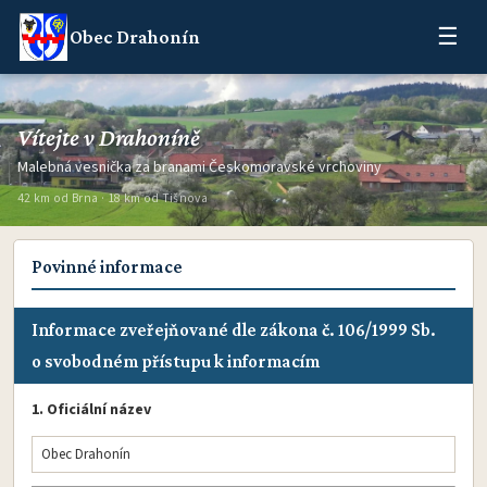
☰
Obec Drahonín
Vítejte v Drahoníně
Malebná vesnička za branami Českomoravské vrchoviny
42 km od Brna · 18 km od Tišnova
Povinné informace
Informace zveřejňované dle zákona č. 106/1999 Sb.
o svobodném přístupu k informacím
1. Oficiální název
Obec Drahonín