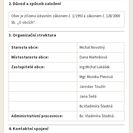
2. Důvod a způsob založení
Obec je zřízena ústavním zákonem č. 1/1993 a zákonem č. 128/2000
Sb. „O obcích“.
3. Organizační struktura
Starosta obce:
Michal Novotný
Místostarosta obce:
Dana Martinková
Zastupitelé obce:
Ing.Michal Lukášek
Mgr. Monika Plevová
Jaroslav Toužín
Jana Šedá
Bc.Vladimíra Šťastná
Administrativní pracovnice:
Bc. Vladimíra Šťastná
4. Kontaktní spojení