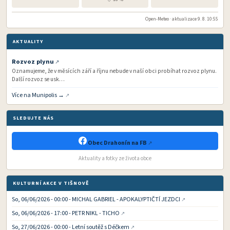
Open-Meteo · aktualizace 9. 8. 10:55
AKTUALITY
Rozvoz plynu
Oznamujeme, že v měsících září a říjnu nebude v naší obci probíhat rozvoz plynu.
Další rozvoz se usk…
Více na Munipolis →
SLEDUJTE NÁS
Obec Drahonín na FB
Aktuality a fotky ze života obce
KULTURNÍ AKCE V TIŠNOVĚ
So, 06/06/2026 - 00:00 - MICHAL GABRIEL - APOKALYPTIČTÍ JEZDCI
So, 06/06/2026 - 17:00 - PETR NIKL - TICHO
So, 27/06/2026 - 00:00 - Letní soutěž s Déčkem