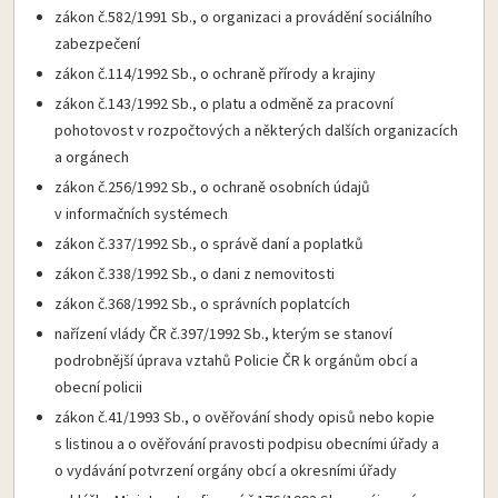
zákon č.582/1991 Sb., o organizaci a provádění sociálního
zabezpečení
zákon č.114/1992 Sb., o ochraně přírody a krajiny
zákon č.143/1992 Sb., o platu a odměně za pracovní
pohotovost v rozpočtových a některých dalších organizacích
a orgánech
zákon č.256/1992 Sb., o ochraně osobních údajů
v informačních systémech
zákon č.337/1992 Sb., o správě daní a poplatků
zákon č.338/1992 Sb., o dani z nemovitosti
zákon č.368/1992 Sb., o správních poplatcích
nařízení vlády ČR č.397/1992 Sb., kterým se stanoví
podrobnější úprava vztahů Policie ČR k orgánům obcí a
obecní policii
zákon č.41/1993 Sb., o ověřování shody opisů nebo kopie
s listinou a o ověřování pravosti podpisu obecními úřady a
o vydávání potvrzení orgány obcí a okresními úřady