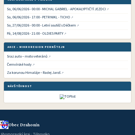
So, 06/06/2026 - 00:00 - MICHAL GABRIEL - APOKALYPTIČTÍ JEZDCI
So, 06/06/2026 - 17:00 - PETR NIKL - TICHO
So, 27/06/2026 - 00:00 - Letní soutěž s Déčkem
Pá, 14/08/2026 - 21:00 - OLDIES PARTY
AKCE – MIKROREGION PERNŠTEJN
Sraz auto – moto veteránů
Černvírské hody
Za korunou Himaláje – Radej Jaroš
NÁVŠTĚVNOST
Obec Drahonín
Jihomoravský kraj · Tišnovsko