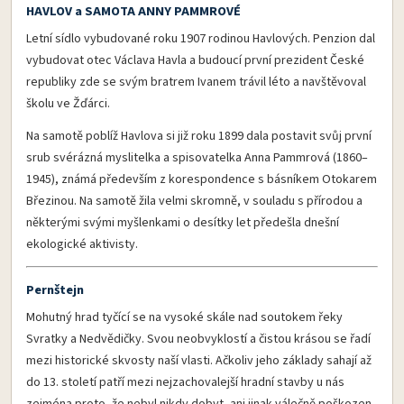
HAVLOV a SAMOTA ANNY PAMMROVÉ
Letní sídlo vybudované roku 1907 rodinou Havlových. Penzion dal
vybudovat otec Václava Havla a budoucí první prezident České
republiky zde se svým bratrem Ivanem trávil léto a navštěvoval
školu ve Žďárci.
Na samotě poblíž Havlova si již roku 1899 dala postavit svůj první
srub svérázná myslitelka a spisovatelka Anna Pammrová (1860–
1945), známá především z korespondence s básníkem Otokarem
Březinou. Na samotě žila velmi skromně, v souladu s přírodou a
některými svými myšlenkami o desítky let předešla dnešní
ekologické aktivisty.
Pernštejn
Mohutný hrad tyčící se na vysoké skále nad soutokem řeky
Svratky a Nedvědičky. Svou neobvyklostí a čistou krásou se řadí
mezi historické skvosty naší vlasti. Ačkoliv jeho základy sahají až
do 13. století patří mezi nejzachovalejší hradní stavby u nás
zejména proto, že nebyl nikdy dobyt, ani jinak válečně poškozen.