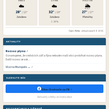
DNES
ZÍTRA
POZÍTŘÍ
☁️
☁️
🌦️
28°
32°
27°
/ 13°
/ 19°
/ 17°
Zataženo
Zataženo
Přeháňky
💧 18 %
Open-Meteo · aktualizace 9. 8. 10:55
AKTUALITY
Rozvoz plynu
Oznamujeme, že v měsících září a říjnu nebude v naší obci probíhat rozvoz plynu.
Další rozvoz se usk…
Více na Munipolis →
SLEDUJTE NÁS
Obec Drahonín na FB
Aktuality a fotky ze života obce
KULTURNÍ AKCE V TIŠNOVĚ