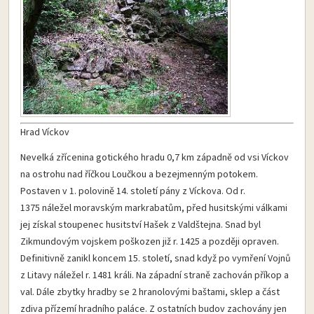
Hrad Víckov
Nevelká zřícenina gotického hradu 0,7 km západně od vsi Víckov
na ostrohu nad říčkou Loučkou a bezejmenným potokem.
Postaven v 1. polovině 14. století pány z Víckova. Od r.
1375 náležel moravským markrabatům, před husitskými válkami
jej získal stoupenec husitství Hašek z Valdštejna. Snad byl
Zikmundovým vojskem poškozen již r. 1425 a později opraven.
Definitivně zanikl koncem 15. století, snad když po vymření Vojnů
z Litavy náležel r. 1481 králi. Na západní straně zachován příkop a
val. Dále zbytky hradby se 2 hranolovými baštami, sklep a část
zdiva přízemí hradního paláce. Z ostatních budov zachovány jen