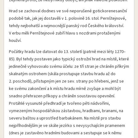
Hrad se zachoval dodnes ve své neporušené gotickorenesanční
podobě tak, jak jej dostavěli v 1. polovině 16. stol. Pernštejnové,
tehdy nejbohatší a nejmocnější panský rod Českého království.
V erbu měli Pernštejnové zubří hlavu s nozdrami protaženými
houžví.
Počátky hradu lze datovat do 13. století (patrně mezi léty 1270–
85). Byl tehdy postaven jako typický ostrožní hrad na místě, které
jedinečně vyhovovalo svému účelu: ze tří stran je chráněn příkrým
skalnatým ostrohem (skála prostupuje stavbu hradu až do
2. poschodí), přístupným jen ze sev. strany po hřebeni, jenž se
ke svému zakončení a k místu hradu mírně zvyšuje a mohl být
snadno přehrazen příkopy a chráněn soustavou opevnění.
Protáhlé vysunuté předhradí je tvořeno pěti nádvořími,
vymezenými hospodářskou zástavbou, hradbami, branami, na
severu baštou a uprostřed barbakánem. Na místě pro stavbu
nejpříhodnějším je ve skále jezírko s nevysychajícím pramenem
(dnes je zastavěno hradními budovami a sestupuje se k němu