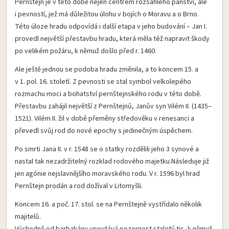
Pernštejn je v této době nejen centrem rozsáhlého panství, ale
i pevností, jež má důležitou úlohu v bojích o Moravu a o Brno.
Této úloze hradu odpovídá i další etapa v jeho budování – Jan I.
provedl největší přestavbu hradu, která měla též napravit škody
po velikém požáru, k němuž došlo před r. 1460.
Ale ještě jednou se podoba hradu změnila, a to koncem 15. a
v 1. pol. 16. století. Z pevnosti se stal symbol velkolepého
rozmachu moci a bohatství pernštejnského rodu v této době.
Přestavbu zahájil největší z Pernštejnů, Janův syn Vilém II. (1435–
1521). Vilém II. žil v době přeměny středověku v renesanci a
převedl svůj rod do nové epochy s jedinečným úspěchem.
Po smrti Jana II. v r. 1548 se o statky rozdělili jeho 3 synové a
nastal tak nezadržitelný rozklad rodového majetku.Následuje již
jen agónie nejslavnějšího moravského rodu. V r. 1596 byl hrad
Pernštejn prodán a rod dožíval v Litomyšli.
Koncem 16. a poč. 17. stol. se na Pernštejně vystřídalo několik
majitelů.
Východně od barbakánu upoutává pozornost staletý tis, k němuž