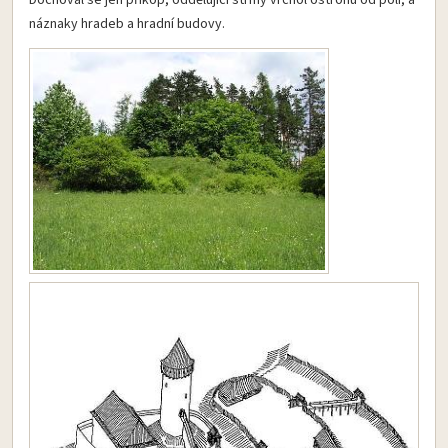
Dochoval se jen příkop, oddělující strmý vrchol ostrohu od polí, a
náznaky hradeb a hradní budovy.