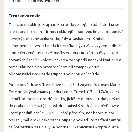
k dispozici.Rádi Vás uvítáme!
Trenckova rokle
Trenckova rokle je krajinářskou perlou zdejšího údolí. Jedná se
o krátkou, leč velmi strmou rokli, jejíž spádovou křivku překonává
nevelký potok několika vodopády a kaskádami. K místu
samotnému nevede turistická značka, bývá však zvykem odbočit
sem z červené turistické značky vedoucí údolím Loučky.V expo­
novaných úsecích kolem kaskád a vodopádů nechybí fixní lano a
romantiku zdejšího prostředí dotváří trampský srub,
připomínající svou nedostupnou polohou orlí hnízdo.
Podle pověsti se v Trenckově rokli před vojáky císařovny Marie
Terezie skrýval známý pandur baron Trenck (1711–1749), který
se měl zodpovídat za zlé skutky, jichž se dopustil. Tehdy prý mu
do drahonínské skrýše nosil drahonínský stařeček Večeřa ovce,
které panduři zabíjeli k jídlu. Ještě před tím, než baron místo
opustil, měl v rokli zakopat naloupený poklad. Po zatčení zemřel
na Špilberku a bez hlavy je pohřben v kapucínské kryptě v Brně.