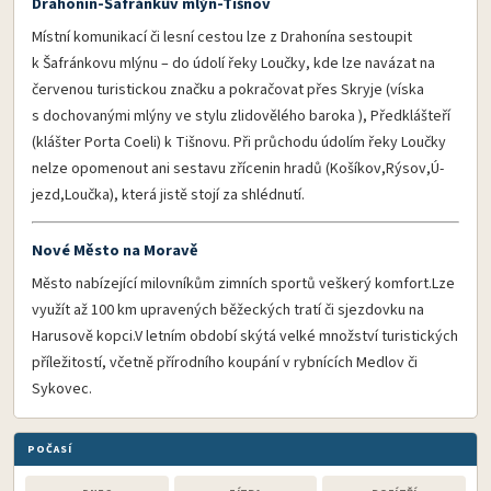
Drahonín-Šafránkův mlýn-Tišnov
Místní komunikací či lesní cestou lze z Drahonína sestoupit
k Šafránkovu mlýnu – do údolí řeky Loučky, kde lze navázat na
červenou turistickou značku a pokračovat přes Skryje (víska
s dochovanými mlýny ve stylu zlidovělého baroka ), Předklášteří
(klášter Porta Coeli) k Tišnovu. Při průchodu údolím řeky Loučky
nelze opomenout ani sestavu zřícenin hradů (Košíkov,Rýsov,Ú­
jezd,Loučka), která jistě stojí za shlédnutí.
Nové Město na Moravě
Město nabízející milovníkům zimních sportů veškerý komfort.Lze
využít až 100 km upravených běžeckých tratí či sjezdovku na
Harusově kopci.V letním období skýtá velké množství turistických
příležitostí, včetně přírodního koupání v rybnících Medlov či
Sykovec.
POČASÍ