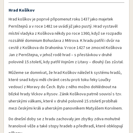
Hrad Košíkov
Hrad košíkov je poprvé připomenut roku 1437 jako majetek
Pernštejnů a v roce 1482 se uvádí již jako pustý. Hrad vystavěl
místní vladyka z Košíkova někdy po roce 1360, když se rozpadlo
rozsáhlé dominium Bohuslava z Mitrova. K hradu patřil i dvůr na
cestě z Košíkova do Drahonína. V roce 1427 se zmocnil Košíkova
Jan z Pernštejna, v jehož rodě hrad – s přestávkou v druhé
polovině 15.století, kdy patřil Vojnům z Litavy – dlouhý čas zůstal.
Můžeme se domnívat, že hrad Košíkov náležel k systému hradů,
které snad kdysi měli chránit cestu proti toku řeky Loučky
vedoucí z Moravy do Čech. Bylo z něho možno dohlédnout na
blízké hrady Víckov a Rysov. Zánik Košíkova patrně souvisí s tzv.
uherskými válkami, které v druhé polovině 15.století probíhali
mezi českými králi a uherským panovníkem Matyášem Korvínem.
Do dnešní doby se z hradu zachovaly jen zbytky zdiva mohutné
hranolové věže a také stopy hradeb a předhradí, které obklopují