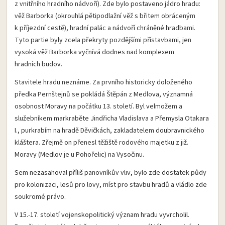
z vnitřního hradního nádvoří). Zde bylo postaveno jádro hradu:
věž Barborka (okrouhlá pětipodlažní věž s břitem obráceným
k příjezdní cestě), hradní palác a nádvoří chráněné hradbami.
Tyto partie byly zcela překryty pozdějšími přístavbami, jen
vysoká věž Barborka vyčnívá dodnes nad komplexem
hradních budov.
Stavitele hradu neznáme. Za prvního historicky doloženého
předka Pernštejnů se pokládá Štěpán z Medlova, významná
osobnost Moravy na počátku 13. století. Byl velmožem a
služebníkem markraběte Jindřicha Vladislava a Přemysla Otakara
I., purkrabím na hradě Děvičkách, zakladatelem doubravnického
kláštera. Zřejmě on přenesl těžiště rodového majetku z již.
Moravy (Medlov je u Pohořelic) na Vysočinu.
Sem nezasahoval příliš panovníkův vliv, bylo zde dostatek půdy
pro kolonizaci, lesů pro lovy, míst pro stavbu hradů a vládlo zde
soukromé právo.
V 15.-17. století vojenskopolitický význam hradu vyvrcholil.