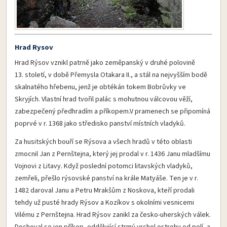
Hrad Rysov
Hrad Rýsov vznikl patrně jako zeměpanský v druhé polovině
13. století, v době Přemysla Otakara II., a stál na nejvyšším bodě
skalnatého hřebenu, jenž je obtékán tokem Bobrůvky ve
Skryjích. Vlastní hrad tvořil palác s mohutnou válcovou věží,
zabezpečený předhradím a příkopem.V pra­menech se připomíná
poprvé v r. 1368 jako středisko panství místních vladyků.
Za husitských bouří se Rýsova a všech hradů v této oblasti
zmocnil Jan z Pernštejna, který jej prodal v r. 1436 Janu mladšímu
Vojnovi z Litavy. Když poslední potomci litavských vladyků,
zemřeli, přešlo rýsovské panství na krále Matyáše. Ten je v r.
1482 daroval Janu a Petru Mrakšům z Noskova, kteří prodali
tehdy už pusté hrady Rýsov a Kozíkov s okolními vesnicemi
Vilému z Pernštejna. Hrad Rýsov zanikl za česko-uherských válek.