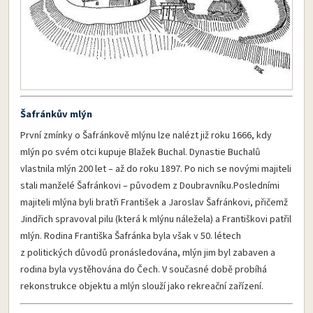
Šafránkův mlýn
První zmínky o Šafránkově mlýnu lze nalézt již roku 1666, kdy
mlýn po svém otci kupuje Blažek Buchal. Dynastie Buchalů
vlastnila mlýn 200 let – až do roku 1897. Po nich se novými majiteli
stali manželé Šafránkovi – původem z Doubravníku­.Posledními
majiteli mlýna byli bratři František a Jaroslav Šafránkovi, přičemž
Jindřich spravoval pilu (která k mlýnu náležela) a Františkovi patřil
mlýn. Rodina Františka Šafránka byla však v 50. létech
z politických důvodů pronásledována, mlýn jim byl zabaven a
rodina byla vystěhována do Čech. V současné době probíhá
rekonstrukce objektu a mlýn slouží jako rekreační zařízení.