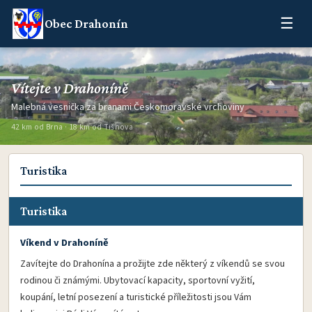
☰
Obec Drahonín
Vítejte v Drahoníně
Malebná vesnička za branami Českomoravské vrchoviny
42 km od Brna · 18 km od Tišnova
Turistika
Turistika
Víkend v Drahoníně
Zavítejte do Drahonína a prožijte zde některý z víkendů se svou
rodinou či známými. Ubytovací kapacity, sportovní vyžití,
koupání, letní posezení a turistické příležitosti jsou Vám