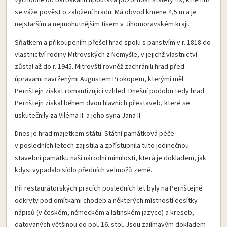
se váže pověst o založení hradu. Má obvod kmene 4,5 m a je
nejstarším a nejmohutnějším tisem v Jihomoravském kra­ji.
Sňatkem a přikoupením přešel hrad spolu s panstvím v r. 1818 do
vlastnictví rodiny Mitrovských z Nemyšle, v jejichž vlastnictví
zůstal až do r. 1945. Mitrovští rovněž zachránili hrad před
úpravami navrženými Augustem Prokopem, kterými měl
Pernštejn získat romantizující vzhled. Dnešní podobu tedy hrad
Pernštejn získal během dvou hlavních přestaveb, které se
uskutečnily za Viléma II. a jeho syna Jana II.
Dnes je hrad majetkem státu. Státní památková péče
v posledních letech zajistila a zpřístupnila tuto jedinečnou
stavební památku naší národní minulosti, která je dokladem, jak
kdysi vypadalo sídlo předních velmožů země.
Při restaurátorských pracích posledních let byly na Pernštejně
odkryty pod omítkami chodeb a některých místností desítky
nápisů (v českém, německém a latinském jazyce) a kreseb,
datovaných většinou do pol. 16. stol. Jsou zajímavým dokladem