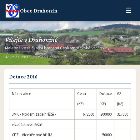
☰
Obec Drahonín
Vítejte v Drahoníně
Malebná vesnička za branami Českomoravské vrchoviny
42 km od Brna · 18 km od Tišnova
Dotace 2016
Název akce
Cena
Dotace
VZ
(Kč)
(Kč)
(Kč)
JMK - Modernizace hřiště -
672000
200000
317000
víceúčelové hřiště
ČEZ - Víceúčelové hřiště
50000