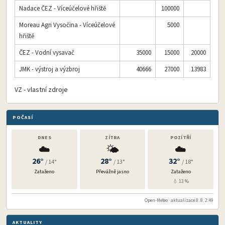
Nadace ČEZ - Víceúčelové hřiště
100000
Moreau Agri Vysočina - Víceúčelové
5000
hřiště
ČEZ - Vodní vysavač
35000
15000
20000
JMK - výstroj a výzbroj
40666
27000
13983
VZ - vlastní zdroje
POČASÍ
DNES
ZÍTRA
POZÍTŘÍ
☁️
🌤️
☁️
26°
28°
32°
/ 14°
/ 13°
/ 18°
Zataženo
Převážně jasno
Zataženo
💧 13 %
Open-Meteo · aktualizace 8. 8. 2:49
AKTUALITY