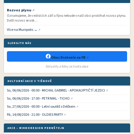
Rozvoz plynu
Oznamujeme, že v měsících září a říjnu nebude v naší obci probíhat rozvoz plynu.
Další rozvoz se usk…
Více na Munipolis →
SLEDUJTE NÁS
Obec Drahonín na FB
Aktuality a fotky ze života obce
KULTURNÍ AKCE V TIŠNOVĚ
So, 06/06/2026 - 00:00 - MICHAL GABRIEL - APOKALYPTIČTÍ JEZDCI
So, 06/06/2026 - 17:00 - PETR NIKL - TICHO
So, 27/06/2026 - 00:00 - Letní soutěž s Déčkem
Pá, 14/08/2026 - 21:00 - OLDIES PARTY
AKCE – MIKROREGION PERNŠTEJN