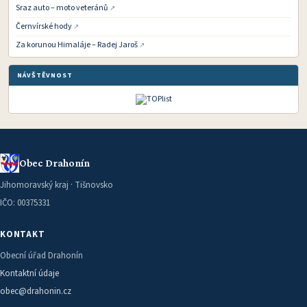
Sraz auto – moto veteránů
Černvírské hody
Za korunou Himaláje – Radej Jaroš
NÁVŠTĚVNOST
Obec Drahonín
Jihomoravský kraj · Tišnovsko
IČO: 00375331
KONTAKT
Obecní úřad Drahonín
Kontaktní údaje
obec@drahonin.cz