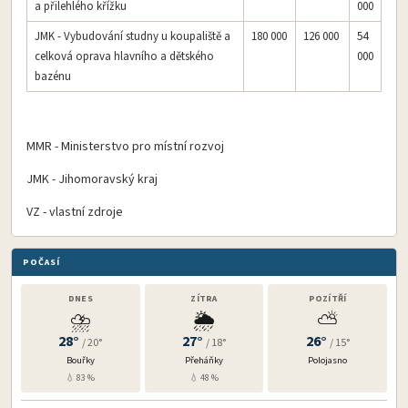
a přilehlého křížku
000
JMK - Vybudování studny u koupaliště a
180 000
126 000
54
celková oprava hlavního a dětského
000
bazénu
MMR - Ministerstvo pro místní rozvoj
JMK - Jihomoravský kraj
VZ - vlastní zdroje
POČASÍ
DNES
ZÍTRA
POZÍTŘÍ
⛈️
🌦️
⛅
28°
27°
26°
/ 20°
/ 18°
/ 15°
Bouřky
Přeháňky
Polojasno
💧 83 %
💧 48 %