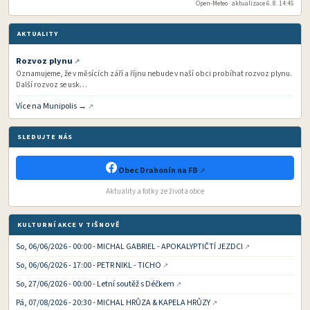
Open-Meteo · aktualizace 6. 8. 14:45
AKTUALITY
Rozvoz plynu
Oznamujeme, že v měsících září a říjnu nebude v naší obci probíhat rozvoz plynu.
Další rozvoz se usk…
Více na Munipolis →
SLEDUJTE NÁS
Obec Drahonín na FB
Aktuality a fotky ze života obce
KULTURNÍ AKCE V TIŠNOVĚ
So, 06/06/2026 - 00:00 - MICHAL GABRIEL - APOKALYPTIČTÍ JEZDCI
So, 06/06/2026 - 17:00 - PETR NIKL - TICHO
So, 27/06/2026 - 00:00 - Letní soutěž s Déčkem
Pá, 07/08/2026 - 20:30 - MICHAL HRŮZA & KAPELA HRŮZY