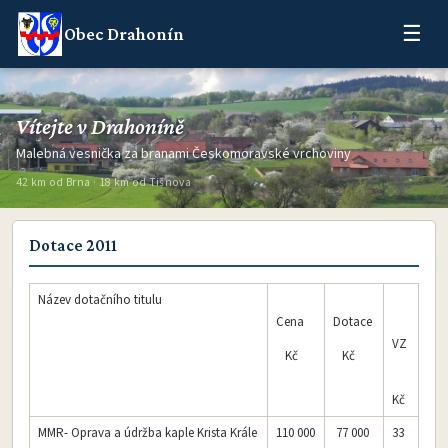
☰
Obec Drahonín
Vítejte v Drahoníně
Malebná vesnička za branami Českomoravské vrchoviny
42 km od Brna · 18 km od Tišnova
Dotace 2011
Název dotačního titulu
Cena
Dotace
VZ
Kč
Kč
Kč
MMR- Oprava a údržba kaple Krista Krále
110 000
77 000
33