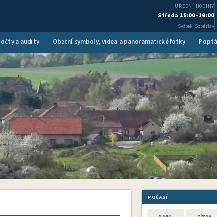
ÚŘEDNÍ HODINY
Středa 18:00–19:00
Svátek: Soběslav
očty a audity
Obecní symboly, videa a panoramatické fotky
Poptá
POČASÍ
DNES
ZÍTRA