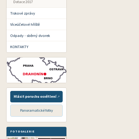
Dotace 2017
Tiskové zprávy
Víceúčelové hřiště
Odpady - sběrný dvorek
KONTAKTY
Hlásit poruchu osvětlení
Panoramatické fotky
FOTOGALERIE