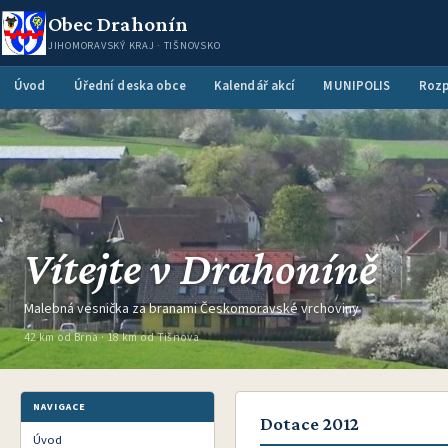
Obec Drahonín
JIHOMORAVSKÝ KRAJ · TIŠNOVSKO
Úvod
Úřední deska obce
Kalendář akcí
MUNIPOLIS
Rozp
Vítejte v Drahoníně
Malebná vesnička za branami Českomoravské vrchoviny
42 km od Brna · 18 km od Tišnova
NAVIGACE
Dotace 2012
Úvod