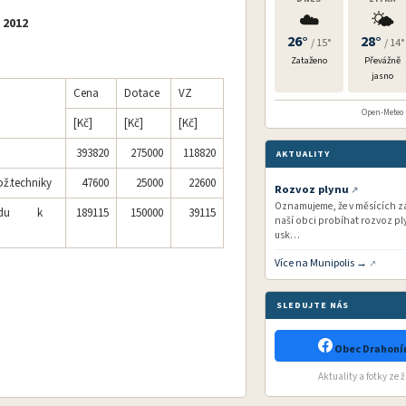
☁️
🌤️
 2012
26°
28°
/ 15°
/ 14°
Zataženo
Převážně
jasno
Cena
Dotace
VZ
Open-Meteo ·
[Kč]
[Kč]
[Kč]
393820
275000
118820
AKTUALITY
ož.techniky
47600
25000
22600
Rozvoz plynu
Oznamujeme, že v měsících zář
dovodu k
189115
150000
39115
naší obci probíhat rozvoz ply
usk…
Více na Munipolis →
SLEDUJTE NÁS
Obec Drahonín
Aktuality a fotky ze 