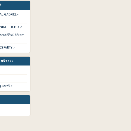
Ě
HAL GABRIEL -
 NIKL - TICHO
í soutěž s Déčkem
IES PARTY
RNŠTEJN
j Jaroš