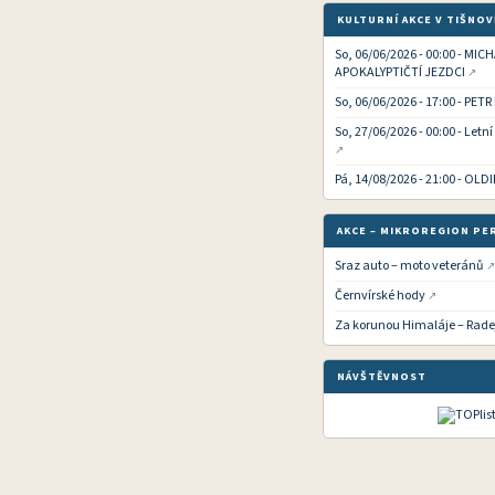
KULTURNÍ AKCE V TIŠNOV
So, 06/06/2026 - 00:00 - MIC
APOKALYPTIČTÍ JEZDCI
So, 06/06/2026 - 17:00 - PETR
So, 27/06/2026 - 00:00 - Letn
Pá, 14/08/2026 - 21:00 - OLD
AKCE – MIKROREGION PE
Sraz auto – moto veteránů
Černvírské hody
Za korunou Himaláje – Rade
NÁVŠTĚVNOST