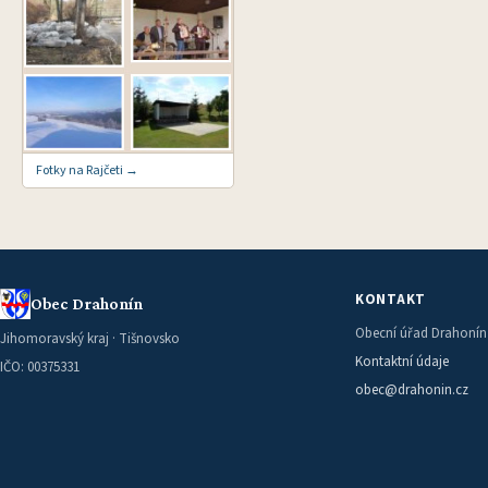
Fotky na Rajčeti →
KONTAKT
Obec Drahonín
Obecní úřad Drahonín
Jihomoravský kraj · Tišnovsko
Kontaktní údaje
IČO: 00375331
obec@drahonin.cz