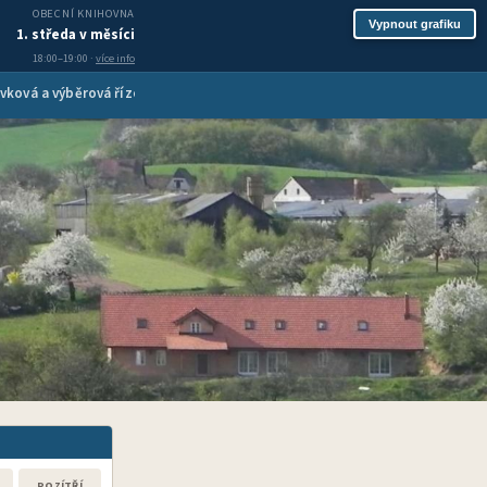
OBECNÍ KNIHOVNA
Vypnout grafiku
1. středa v měsíci
18:00–19:00 ·
více info
vková a výběrová řízení
Inzerce služeb
Spolková činnost
Turis
POZÍTŘÍ