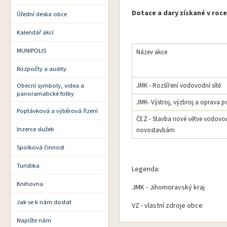
Dotace a dary získané v roce
Úřední deska obce
Kalendář akcí
MUNIPOLIS
Název akce
Rozpočty a audity
Obecní symboly, videa a
JMK - Rozšíření vodovodní sítě
panoramatické fotky
JMK- Výstroj, výzbroj a oprava p
Poptávková a výběrová řízení
ČEZ - Stavba nové větve vo
Inzerce služeb
novostavbám
Spolková činnost
Turistika
Legenda:
Knihovna
JMK - Jihomoravský kraj
Jak se k nám dostat
VZ - vlastní zdroje obce
Napište nám