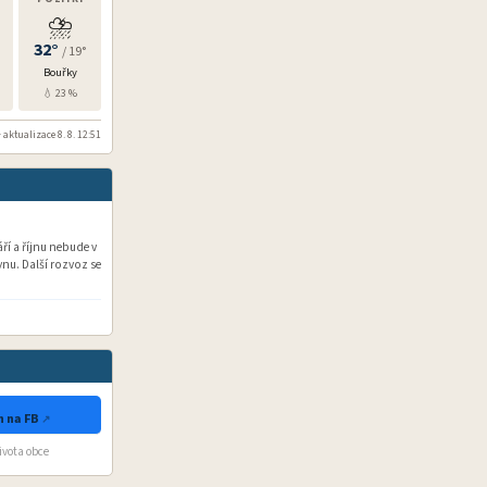
⛈️
32°
/ 19°
Bouřky
💧 23 %
 aktualizace 8. 8. 12:51
í a říjnu nebude v
nu. Další rozvoz se
 na FB
života obce