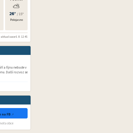
⛅
26°
/ 15°
Polojasno
 aktualizace 6. 8. 12:45
í a říjnu nebude v
nu. Další rozvoz se
 na FB
života obce