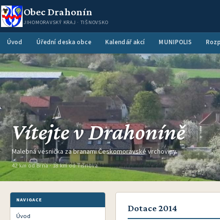
Obec Drahonín
JIHOMORAVSKÝ KRAJ · TIŠNOVSKO
Úvod
Úřední deska obce
Kalendář akcí
MUNIPOLIS
Rozp
Vítejte v Drahoníně
Malebná vesnička za branami Českomoravské vrchoviny
42 km od Brna · 18 km od Tišnova
NAVIGACE
Dotace 2014
Úvod