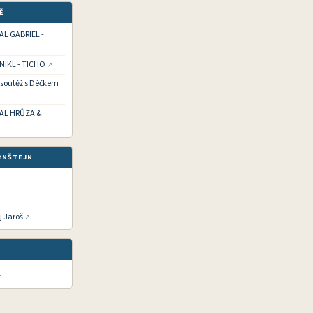
Ě
HAL GABRIEL -
 NIKL - TICHO
í soutěž s Déčkem
CHAL HRŮZA &
RNŠTEJN
j Jaroš