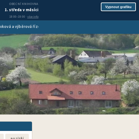
OBECNÍ KNIHOVNA
Vypnout grafiku
1. středa v měsíci
18:00–19:00 ·
více info
vková a výběrová řízení
Inzerce služeb
Spolková činnost
Turis
POZÍTŘÍ