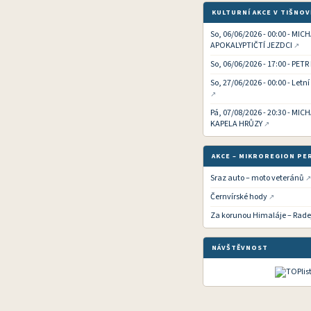
KULTURNÍ AKCE V TIŠNOV
So, 06/06/2026 - 00:00 - MIC
APOKALYPTIČTÍ JEZDCI
So, 06/06/2026 - 17:00 - PETR
So, 27/06/2026 - 00:00 - Letn
Pá, 07/08/2026 - 20:30 - MI
KAPELA HRŮZY
AKCE – MIKROREGION PE
Sraz auto – moto veteránů
Černvírské hody
Za korunou Himaláje – Rade
NÁVŠTĚVNOST