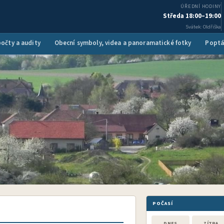
ÚŘEDNÍ HODINY
Středa 18:00–19:00
Svátek: Oldřiška
očty a audity
Obecní symboly, videa a panoramatické fotky
Poptá
POČASÍ
DNES
ZÍTRA