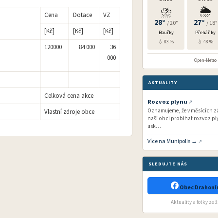
⛈️
🌦️
Cena
Dotace
VZ
28°
27°
/ 20°
/ 18°
[Kč]
[Kč]
[Kč]
Bouřky
Přeháňky
💧 83 %
💧 48 %
120000
84 000
36
000
Open-Meteo ·
AKTUALITY
Celková cena akce
Rozvoz plynu
Oznamujeme, že v měsících zář
Vlastní zdroje obce
naší obci probíhat rozvoz ply
usk…
Více na Munipolis →
SLEDUJTE NÁS
Obec Drahonín
Aktuality a fotky ze 