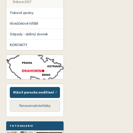
Dotace 2017
Tiskové zprávy
Víceúčelové hřiště
Odpady - sběrný dvorek
KONTAKTY
Hlásit poruchu osvětlení
Panoramatické fotky
FOTOGALERIE