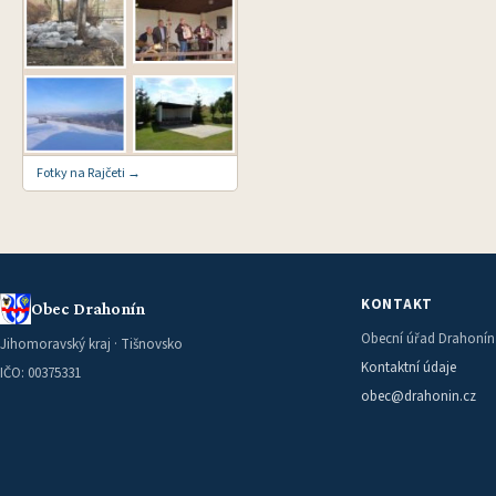
Fotky na Rajčeti →
KONTAKT
Obec Drahonín
Obecní úřad Drahonín
Jihomoravský kraj · Tišnovsko
Kontaktní údaje
IČO: 00375331
obec@drahonin.cz