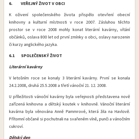
6. VEŘEJNÝ ŽIVOT V OBCI
K oživení společenského života přispělo otevření obecní
knihovny a kulturní místnosti v roce 2007. Zásluhou těchto
prostor se v roce 2008 mohly konat literární kavárny, vítání
občánků, oslava 800 let od první zmínky o obci, oslavy narozenin
či kurzy anglického jazyka.
6.1 SPOLEČENSKÝ ŽIVOT
Literární kavárny
V letošním roce se konaly 3 literární kavárny. První se konala
24.2.2008, druhá 25.5.2008 a třetí vánoční 21. 12. 2008.
U příležitosti vánoční kavárny byla veřejnosti představena nově
zařízená knihovna a dětský koutek v knihovně. Vánoční literární
kavárna byla věnována Anně Pammrové, která žila na Havlově.
Přítomní občané si pochutnali na svařeném víně, punči a vánočním
cukroví.
Dětský den