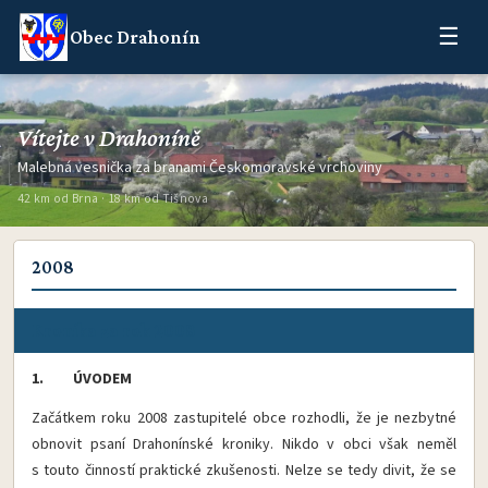
☰
Obec Drahonín
Vítejte v Drahoníně
Malebná vesnička za branami Českomoravské vrchoviny
42 km od Brna · 18 km od Tišnova
2008
Kronika za rok 2008
1. ÚVODEM
Začátkem roku 2008 zastupitelé obce rozhodli, že je nezbytné
obnovit psaní Drahonínské kroniky. Nikdo v obci však neměl
s touto činností praktické zkušenosti. Nelze se tedy divit, že se