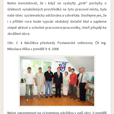
Nutno konstatovat, že i když se vyskytly „jisté“ pochyby o
účelnosti vynaložených prostředků na tyto pracovní místa, byla
naše obec systematicky udržována a vzkvétala. Doufejme jen, že
i v příštím roce bude vypsán obdobný dotační titul a najdeme
stejně aktivní a ochotné pracovnice/pracovníky, kteří přispějí ke
zkrášlení obce.
Obr. č. 4 Návštěva předsedy Poslanecké sněmovny ČR Ing.
Miloslava Vlčka v pondělí 9. 6. 2008
Nelze zapomenout na významnou návštěvu v naší obci. V pondělí