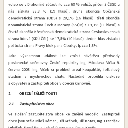
voleb se v Drahoníně zúčastnilo cca 60 % voličů, přičemž ČSSD u
nás získala 33,3 % (19 hlasů), druhá skončila Občanská
demokratická strana (ODS) s 28,1% (16 hlasů), třetí skončila
Komunistická strana Čech a Moravy (KSČM) s 19,3% (11 hlasů) a
čtvrtá skončila Křesťanská demokratická strana-Československá
strana lidová (KDÚ-ČSL) se 17,5% (10 hlasů). Jeden hlas získala i
politická strana Pravý blok pana Cibulky, tj. cca 1,8%.
Jako významnou událost lze zmínit návštěvu předsedy
poslanecké sněmovny České republiky Ing. Miloslava Vlčka 9.
června 2008. Ing. Vlček si prohlédl areál koupaliště, fotbalový
stadión a mysliveckou chatu. Následně proběhla diskuze
s obyvateli a zastupiteli obce v obecní knihovně.
2. OBECNÍ ZÁLEŽITOSTI
2.1 Zastupitelstvo obce
Ve složení zastupitelstva obce ke změně nedošlo. Zastupiteli
obce jsou stále Miloš Réman, Jiří Krábek, Jiří Kotas, Ing. František