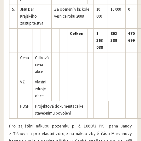
5.
JMK Dar
Za ocenění v kr. kole
10
10 000
0
Krajského
vesnice roku 2008
000
zastupitelstva
Celkem
1
892
470
363
389
699
088
Cena
Celková
cena
akce
VZ
Vlastní
zdroje
obce
PDSP
Projektová dokumentace ke
stavebnímu povolení
Pro zajištění nákupu pozemku p. č. 1060/3 PK pana Jandy
z Tišnova a pro vlastní zdroje na nákup zbylé části Marvanovy