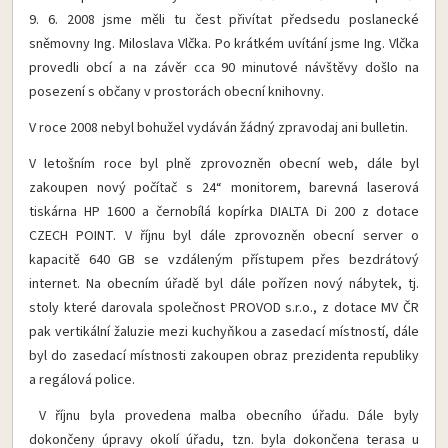
9. 6. 2008 jsme měli tu čest přivítat předsedu poslanecké
sněmovny Ing. Miloslava Vlčka. Po krátkém uvítání jsme Ing. Vlčka
provedli obcí a na závěr cca 90 minutové návštěvy došlo na
posezení s občany v prostorách obecní knihovny.
V roce 2008 nebyl bohužel vydáván žádný zpravodaj ani bulletin.
V letošním roce byl plně zprovozněn obecní web, dále byl
zakoupen nový počítač s 24“ monitorem, barevná laserová
tiskárna HP 1600 a černobílá kopírka DIALTA Di 200 z dotace
CZECH POINT. V říjnu byl dále zprovozněn obecní server o
kapacitě 640 GB se vzdáleným přístupem přes bezdrátový
internet. Na obecním úřadě byl dále pořízen nový nábytek, tj.
stoly které darovala společnost PROVOD s.r.o., z dotace MV ČR
pak vertikální žaluzie mezi kuchyňkou a zasedací místností, dále
byl do zasedací místnosti zakoupen obraz prezidenta republiky
a regálová police.
V říjnu byla provedena malba obecního úřadu. Dále byly
dokončeny úpravy okolí úřadu, tzn. byla dokončena terasa u