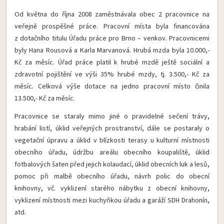
Od května do října 2008 zaměstnávala obec 2 pracovnice na
veřejně prospěšné práce. Pracovní místa byla financována
z dotačního titulu Úřadu práce pro Brno – venkov. Pracovnicemi
byly Hana Rousová a Karla Marvanová. Hrubá mzda byla 10.000,-
Kč za měsíc. Úřad práce platil k hrubé mzdě ještě sociální a
zdravotní pojištění ve výši 35% hrubé mzdy, tj. 3.500,- Kč za
měsíc. Celková výše dotace na jedno pracovní místo činila
13.500,- Kč za měsíc.
Pracovnice se staraly mimo jiné o pravidelné sečení trávy,
hrabání listí, úklid veřejných prostranství, dále se postaraly o
vegetační úpravu a úklid v blízkosti terasy u kulturní místnosti
obecního úřadu, údržbu areálu obecního koupaliště, úklid
fotbalových šaten před jejich kolaudací, úklid obecních luk a lesů,
pomoc při malbě obecního úřadu, návrh polic do obecní
knihovny, vč. vyklizení starého nábytku z obecní knihovny,
vyklizení místnosti mezi kuchyňkou úřadu a garáží SDH Drahonín,
atd.