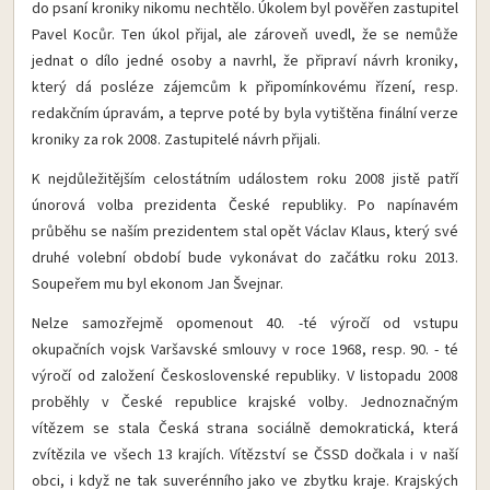
do psaní kroniky nikomu nechtělo. Úkolem byl pověřen zastupitel
Pavel Kocůr. Ten úkol přijal, ale zároveň uvedl, že se nemůže
jednat o dílo jedné osoby a navrhl, že připraví návrh kroniky,
který dá posléze zájemcům k připomínkovému řízení, resp.
redakčním úpravám, a teprve poté by byla vytištěna finální verze
kroniky za rok 2008. Zastupitelé návrh přijali.
K nejdůležitějším celostátním událostem roku 2008 jistě patří
únorová volba prezidenta České republiky. Po napínavém
průběhu se naším prezidentem stal opět Václav Klaus, který své
druhé volební období bude vykonávat do začátku roku 2013.
Soupeřem mu byl ekonom Jan Švejnar.
Nelze samozřejmě opomenout 40. -té výročí od vstupu
okupačních vojsk Varšavské smlouvy v roce 1968, resp. 90. - té
výročí od založení Československé republiky. V listopadu 2008
proběhly v České republice krajské volby. Jednoznačným
vítězem se stala Česká strana sociálně demokratická, která
zvítězila ve všech 13 krajích. Vítězství se ČSSD dočkala i v naší
obci, i když ne tak suverénního jako ve zbytku kraje. Krajských