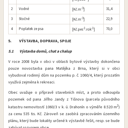
-3
2
Vodné
31,4
[Kč.m
]
-3
3
Stočné
22,9
[Kč.m
]
-1
-1
4
Poplatek ze psa
70,0
[Kč.pes
.rok
]
5. VÝSTAVBA, DOPRAVA, SPOJE
5.1 Výstavba domů, chat a chalup
V roce 2008 byla v obci v oblasti bytové výstavby dokončena
pouze novostavba pana Matějíka z Brna, který si v obci
vybudoval rodinný dům na pozemku p. č. 1060/4, který prozatím
využívá zejména k rekreaci.
Obec uvažuje o přípravě stavebních míst, a proto odkoupila
pozemek od pana Jiřího Jandy z Tišnova (parcela původního
2
katastru nemovitostí 1060/3 v k. ú. Drahonín o výměře 8.520 m
)
za cenu 535 tis. Kč. Zároveň se zaobírá zpracováním územního
plánu, který bude lokality určené k výstavbě řešit, resp. se bude
zabývat rozvojem obce.