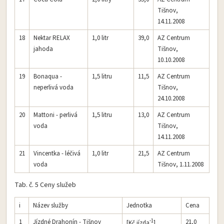
Tišnov,
14.11.2008
18
Nektar RELAX
1,0 litr
39,0
AZ Centrum
jahoda
Tišnov,
10.10.2008
19
Bonaqua -
1,5 litru
11,5
AZ Centrum
neperlivá voda
Tišnov,
24.10.2008
20
Mattoni - perlivá
1,5 litru
13,0
AZ Centrum
voda
Tišnov,
14.11.2008
21
Vincentka - léčivá
1,0 litr
21,5
AZ Centrum
voda
Tišnov, 1.11.2008
Tab. č. 5 Ceny služeb
i
Název služby
Jednotka
Cena
-1
1
Jízdné Drahonín - Tišnov
21,0
[Kč.jízda
]