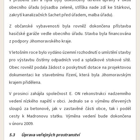
V průběhu září a října byly dokončeny terénní úpravy v okolí
obecního úřadu (výsadba zeleně, stříška nade zdí ke Stárkovi,
zakrytí kanalizačních šachet před úřadem, malba úřadu).
Z občanské vybavenosti byla rovněž dokončena přístavba
hasičské garáže vedle obecního úřadu. Stavba byla financována
z podpory Jihomoravského kraje.
V letošním roce bylo vydáno územní rozhodnutí o umístění stavby
pro výstavbu čistírny odpadních vod a splaškové stokové sítě.
Obec rovněž podala žádost o poskytnutí dotace na projektovou
dokumentaci ke stavebnímu řízení, která byla Jihomoravským
krajem přidělena.
V prosinci zahájila společnost E. ON rekonstrukci nadzemního
vedení nízkého napětí v obci. Jednalo se o výměnu dřevených
sloupů za betonové, jak v zastavěné části obce, tak i podél
cesty k Madronovu statku. Výměna vedení bude dokončena
v únoru 2009.
5.3 Úprava veřejných prostranství