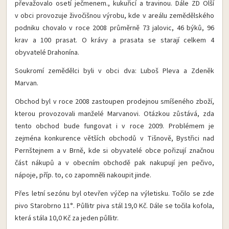
převažovalo osetí ječmenem., kukuřicí a travinou. Dále ZD Olší
v obci provozuje živočišnou výrobu, kde v areálu zemědělského
podniku chovalo v roce 2008 průměrně 73 jalovic, 46 býků, 96
krav a 100 prasat. O krávy a prasata se starají celkem 4
obyvatelé Drahonína.
Soukromí zemědělci byli v obci dva: Luboš Pleva a Zdeněk
Marvan.
Obchod byl v roce 2008 zastoupen prodejnou smíšeného zboží,
kterou provozovali manželé Marvanovi. Otázkou zůstává, zda
tento obchod bude fungovat i v roce 2009. Problémem je
zejména konkurence větších obchodů v Tišnově, Bystřici nad
Pernštejnem a v Brně, kde si obyvatelé obce pořizují značnou
část nákupů a v obecním obchodě pak nakupují jen pečivo,
nápoje, příp. to, co zapomněli nakoupit jinde.
Přes letní sezónu byl otevřen výčep na výletisku. Točilo se zde
pivo Starobrno 11°. Půllitr piva stál 19,0 Kč. Dále se točila kofola,
která stála 10,0 Kč za jeden půllitr.