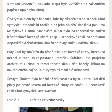
s trasou vedoucí k pokladu. Mapa byla vytištěna na zažloutlém
papíru s opálenými okraji.
Čtvrtým úkolem byla hádanka, kde byl vězněn baron Trenck. Úkol
vymysleli drahonínští rodiče a na jeho splnění dohlížela paní Eva
Matějíková z Brna. Stanoviště úkolu bylo na rozcestí ve směru
k Šafránkově lovecké chatě, resp. k Trenckově rokli. Za správnou
odpověď byl družstvům ukázán správný směr k dalšímu úkolu.
Pátý úkol byl umístěn do těsné blízkosti lovecké chaty, kterou si
nechal v roce 1939 postavit František Šafránek dle projektu
architekta Fuchse. V rámci tohoto úkolu děti házely šiškou na
nakresleného zajíce. Úkol vymysleli manželé Rémanovi.
Šestým úkolem bylo hádání názvů rostlin a bylin. Tento úkol děti
plnily po cestě lesem od lovecké chaty ve směru k Trenckově
rokli. Úkol vymyslel Pavel Navrátil.
Obr. č. 7 Střelba ze vzduchovky