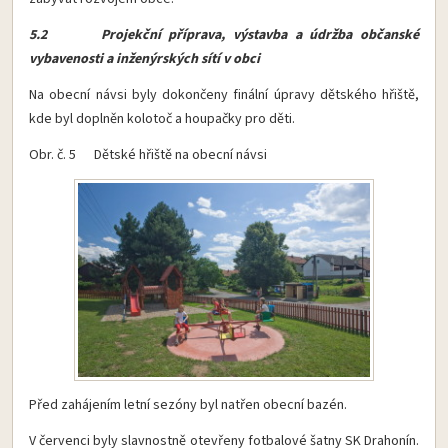
5.2 Projekční příprava, výstavba a údržba občanské
vybavenosti a inženýrských sítí v obci
Na obecní návsi byly dokončeny finální úpravy dětského hřiště,
kde byl doplněn kolotoč a houpačky pro děti.
Obr. č. 5 Dětské hřiště na obecní návsi
Před zahájením letní sezóny byl natřen obecní bazén.
V červenci byly slavnostně otevřeny fotbalové šatny SK Drahonín.