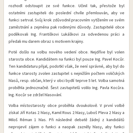
rozhodl odstoupit ze své funkce. Učinil tak, přestože byl
ostatními zastupiteli do poslední chvíle přemlouván, aby ve
funkci setrval. Svůj krok zdůvodnil pracovním vytížením ve svém
zaměstnání a zejména pak rodinnými důvody. Zastupitelé obce
poděkovali Ing. Františkovi Lukáškovi za odvedenou práci a
předali mu darem obraz s motivem krajiny.
Poté došlo na volbu nového vedení obce. Nejdříve byl volen
starosta obce. Kandidátem na funkci byl pouze Ing. Pavel Kocůr.
Ten kandidaturu přijal, podotkl však, že není správné, aby byl do
funkce starosty zvolen zastupitel s nejnižším počtem voličských
hlasů, resp. občan, který v obci bydlí teprve 5 let. Volba samotná
proběhla jednoznačně. Šest zastupitelů volilo Ing. Pavla Kocůra.
Ing. Kocůr se zdržel hlasování.
Volba místostarosty obce proběhla dvoukolově. V první volbě
získal Jiří Kotas 2 hlasy, Kamil Rous 2 hlasy, Luboš Pleva 2 hlasy a
Miloš Réman 1 hlas. Při následné debatě žádný z kandidátů
neprojevil zájem o funkci a naopak zazněly hlasy, aby funkci