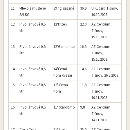
11
Mléko zahuštěné
397 g slazené
36,9
U Kučerů Tišnov,
SALKO
10.10.2008
12
Pivo láhvové 0,5
12°Plzeň
22,0
AZ Centrum
litr
Tišnov,
15.10.2008
13
Pivo láhvové 0,5
12°Gambrinus
16,5
AZ Centrum
litr
Tišnov,
15.10.2008
14
Pivo láhvové 0,5
14°Černá
14,6
AZ Centrum
litr
hora Kvasar
Tišnov, 26.9.2008
15
Pivo láhvové 0,5
12° Černá
11,8
AZ Centrum
litr
hora
Tišnov,
10.11.2008
16
Pivo láhvové 0,5
11° Starobrno
9,8
AZ Centrum
litr
Tišnov,
14.11.2008
17
Coca Cola
2,0 litry
35,0
AZ Centrum