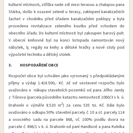
kulturní místnosti, stříška nade zdí mezi terasou a chalupou pana
Stárka, došlo k osazení zeleně u terasy, zaklopení kanalizačních
šachet v chodníku před úřadem kanalizačními poklopy a byla
provedena revitalizace zeleného koutku před vchodem do
obecního úřadu. Do kulturní místnosti byl zakoupen barový pult.
V obecní knihovně byl na konci listopadu namontován nový
nábytek, tj. regály na knihy a dětské hračky a nové stoly pod
výpočetní techniku a dětský stolek.
3. HOSPODAŘENÍ OBCE
Rozpočet obce byl schválen jako vyrovnaný s předpokládanými
příjmy a výdaji 1.418.500,- Kč. Již od sestavení rozpočtu bylo
uvažováno o nákupu stavebních pozemků od pana Jiřího Jandy
z Tišnova (parcela původního katastru nemovitostí 1060/3 v k. ú.
2
Drahonín o výměře 8.520 m
) za cenu 535 tis. Kč. Dále bylo
uvažováno o odkupu 50% stavební parcely č. 10 a st. parcely 114
a ovocného sadu na parcele 868, vč. 100% podílu dvora na
parcele č. 866/1 v k. ú. Drahonín od paní Handlové a pana Kolníka