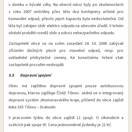
v domku u bývalé váhy. Na obecní návsi byly po zkušenostech
z roku 2007 umístěny přes léto dva kontejnery určené pro
komunální odpad, přesto jejich kapacita byla nedostatečná. Od
léta byl zahájen sběr elektro odpadu na obecním úřadě. V letním
období proběhl rovněž sběr a odvoz nebezpečného odpadu.
Zastupitelé obce se na svém zasedání 24. 10. 2008 zabývali
zřízením úložných ploch pro stavební odpad, resp. pro
uskladnění přebytečné zeminy. Ke konečnému řešení však
zastupitelé prozatím nedospěli.
5.5 Dopravní spojení
Obec má zajištěno dopravní spojení pouze autobusovou
dopravou, kterou zajišťuje ČSAD Tišnov. Jedná se o integrovaný
dopravní systém Jihomoravského kraje, přičemž do obce zajíždí
linka 335 Tišnov – Drahonín.
V pracovním týdnu do obce zajíždí 11 spojů. O víkendech a
svátcích pak spoje tři. Cena jednosměrné jízdenky je 21 Kč.