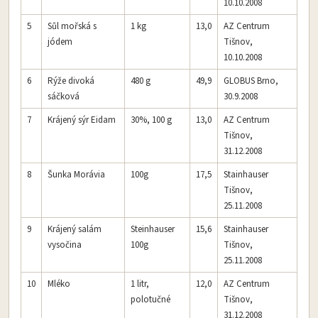
10.10.2008
5
Sůl mořská s
1 kg
13,0
AZ Centrum
jódem
Tišnov,
10.10.2008
6
Rýže divoká
480 g
49,9
GLOBUS Brno,
sáčková
30.9.2008
7
Krájený sýr Eidam
30%, 100 g
13,0
AZ Centrum
Tišnov,
31.12.2008
8
Šunka Morávia
100g
17,5
Stainhauser
Tišnov,
25.11.2008
9
Krájený salám
Steinhauser
15,6
Stainhauser
vysočina
100g
Tišnov,
25.11.2008
10
Mléko
1 litr,
12,0
AZ Centrum
polotučné
Tišnov,
31.12.2008