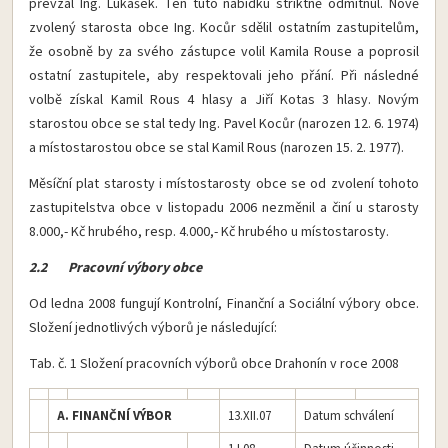
převzal Ing. Lukášek. Ten tuto nabídku striktně odmítnul. Nově
zvolený starosta obce Ing. Kocůr sdělil ostatním zastupitelům,
že osobně by za svého zástupce volil Kamila Rouse a poprosil
ostatní zastupitele, aby respektovali jeho přání. Při následné
volbě získal Kamil Rous 4 hlasy a Jiří Kotas 3 hlasy. Novým
starostou obce se stal tedy Ing. Pavel Kocůr (narozen 12. 6. 1974)
a místostarostou obce se stal Kamil Rous (narozen 15. 2. 1977).
Měsíční plat starosty i místostarosty obce se od zvolení tohoto
zastupitelstva obce v listopadu 2006 nezměnil a činí u starosty
8.000,- Kč hrubého, resp. 4.000,- Kč hrubého u místostarosty.
2.2 Pracovní výbory obce
Od ledna 2008 fungují Kontrolní, Finanční a Sociální výbory obce.
Složení jednotlivých výborů je následující:
Tab. č. 1 Složení pracovních výborů obce Drahonín v roce 2008
A. FINANČNÍ VÝBOR
13.XII.07
Datum schválení