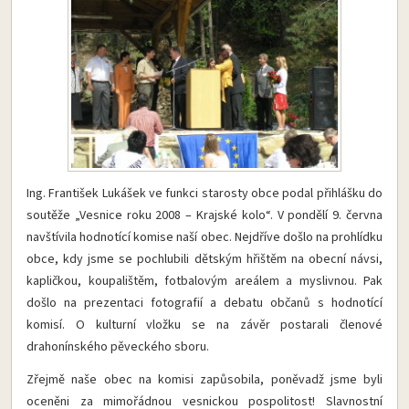
Ing. František Lukášek ve funkci starosty obce podal přihlášku do
soutěže „Vesnice roku 2008 – Krajské kolo“. V pondělí 9. června
navštívila hodnotící komise naší obec. Nejdříve došlo na prohlídku
obce, kdy jsme se pochlubili dětským hřištěm na obecní návsi,
kapličkou, koupalištěm, fotbalovým areálem a myslivnou. Pak
došlo na prezentaci fotografií a debatu občanů s hodnotící
komisí. O kulturní vložku se na závěr postarali členové
drahonínského pěveckého sboru.
Zřejmě naše obec na komisi zapůsobila, poněvadž jsme byli
oceněni za mimořádnou vesnickou pospolitost! Slavnostní