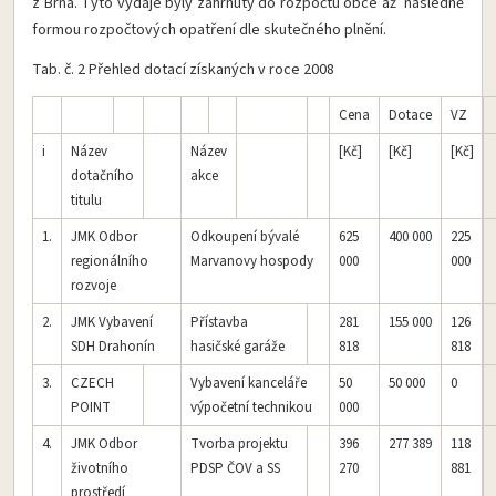
z Brna. Tyto výdaje byly zahrnuty do rozpočtu obce až následně
formou rozpočtových opatření dle skutečného plnění.
Tab. č. 2 Přehled dotací získaných v roce 2008
Cena
Dotace
VZ
i
Název
Název
[Kč]
[Kč]
[Kč]
dotačního
akce
titulu
1.
JMK Odbor
Odkoupení bývalé
625
400 000
225
regionálního
Marvanovy hospody
000
000
rozvoje
2.
JMK Vybavení
Přístavba
281
155 000
126
SDH Drahonín
hasičské garáže
818
818
3.
CZECH
Vybavení kanceláře
50
50 000
0
POINT
výpočetní technikou
000
4.
JMK Odbor
Tvorba projektu
396
277 389
118
životního
PDSP ČOV a SS
270
881
prostředí