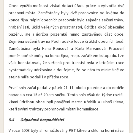
Obec využila možnost získat dotaci úřadu práce a vytvořila dvě
pracovní místa. Zaměstnány byly dvě pracovnice od května do
konce října. Náplní obecních pracovnic bylo zejména sečení trávy,
hrabání listí, úklid veřejných prostranství, údržba okolí obecního
bazénu, ale i údržba pozemků mimo zastavěnou část obce.
Zejména sečení trav na Podhradské louce či úklid obecních lesů.
Zaměstnána byla Hana Rousová a Karla Marvanová. Pracovní
poměr obě ukončily na konci října, resp. začátkem listopadu. Lze
však konstatovat, že veřejná prostranství byla v letošním roce
systematicky udržována a doufejme, že se nám to minimálně ve
stejné míře podaří i v příštím roce.
První sníh začal padat v pátek 21. 11. okolo poledne a do neděle
napadalo cca 15 až 20 cm sněhu. Tento sníh však do týdne roztál.
Zimní údržbou obce byli pověřeni Martin Křehlík a Luboš Pleva,
kteří svými traktory prohrnovali místní komunikace.
5.4 Odpadové hospodářství
V roce 2008 byly shromažďovány PET láhve a sklo na horní návsi