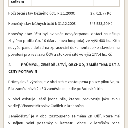
celkem
Počáteční stav běžného účtu k 1.1.2008: 27.712,77 Kč
Konečný stav běžných účtů k 31.12.2008 848.983,50 Kč
Konečný stav účtu byl ovlivněn nevyčerpanou dotací na nákup
zbylého podílu č.p. 10 (Marvanova hospoda) ve výši 400 tis. Kč a
nevyčerpanou dotací na zpracování dokumentace ke stavebnímu
povolení pro realizaci ČOV a stokové sítě ve výši 277,4 tis. Kč.
4. PRŮMYSL, ZEMĚDĚLSTVÍ, OBCHOD, ZAMĚSTNANOST A
CENY POTRAVIN
Průmyslová výroba je v obci stále zastoupena pouze pilou Vojta.
Pila zaměstnává 2 až 3 zaměstnance dle požadavků trhu.
V obci existuje ještě jedna pila, kterou provozuje jako svou
vedlejší činnost Miroslav Čadílek z Drahonína.
Zemědělství je v obci zastoupeno zejména ZD Olší, které má
v nájmu polní pozemky v katastru obce. V letošním roce