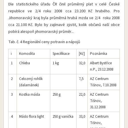
Dle statistického úřadu ČR činil průměrný plat v celé České
republice ve 2/4 roku 2008 cca 23.200 Kč hrubého. Pro
Jihomoravský kraj byla průměrná hrubá mzda ve 2/4 roku 2008
cca 21.100 Kč. Bylo by zajímavé zjistit, kolik občanů naší obce
pobírá alespoň jihomoravský průměr...
Tab. č. 4 Regionální ceny potravin a nápojů
i
Komodita
Specifikace
[Kč]
Poznámka
1
Chleba
1 kg
32,0
Albert Bystřice
n.P., 23.12.2008
2
Celozrný rohlík
7,5
AZ Centrum
(dalamánek)
Tišnov, 7.10.2008
3
Kostka másla
250 g
22,0
AZ Centrum
Tišnov,
31.12.2008
4
Máslo flora light
250 g vanička
33,0
AZ Centrum
Tišnov,