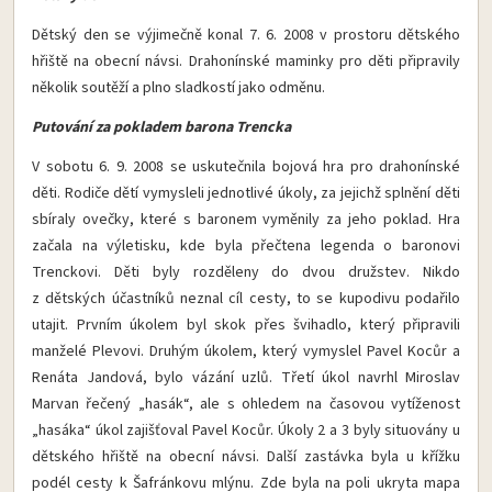
Dětský den se výjimečně konal 7. 6. 2008 v prostoru dětského
hřiště na obecní návsi. Drahonínské maminky pro děti připravily
několik soutěží a plno sladkostí jako odměnu.
Putování za pokladem barona Trencka
V sobotu 6. 9. 2008 se uskutečnila bojová hra pro drahonínské
děti. Rodiče dětí vymysleli jednotlivé úkoly, za jejichž splnění děti
sbíraly ovečky, které s baronem vyměnily za jeho poklad. Hra
začala na výletisku, kde byla přečtena legenda o baronovi
Trenckovi. Děti byly rozděleny do dvou družstev. Nikdo
z dětských účastníků neznal cíl cesty, to se kupodivu podařilo
utajit. Prvním úkolem byl skok přes švihadlo, který připravili
manželé Plevovi. Druhým úkolem, který vymyslel Pavel Kocůr a
Renáta Jandová, bylo vázání uzlů. Třetí úkol navrhl Miroslav
Marvan řečený „hasák“, ale s ohledem na časovou vytíženost
„hasáka“ úkol zajišťoval Pavel Kocůr. Úkoly 2 a 3 byly situovány u
dětského hřiště na obecní návsi. Další zastávka byla u křížku
podél cesty k Šafránkovu mlýnu. Zde byla na poli ukryta mapa