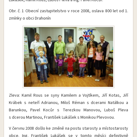
Lukášek, Kamil Rous, Luboš Pleva a Ing. Pavel Kocůr.
Obr. č. 1 Obecní zastupitelstvo v roce 2008, oslava 800 let od 1.
zmínky o obci Drahonín
Zleva: Kamil Rous se syny Kamilem a Vojtíkem, Jiří Kotas, Jiří
Krábek s neteří Adrianou, Miloš Réman s dcerami Natálkou a
Barunkou, Pavel Kocůr s Terezkou Manovou, Luboš Pleva
s dcerou Martinou, František Lukášek s Monikou Plevovou.
V červnu 2008 došlo ke změně na postu starosty a místostarosty
obce. Ing. František Lukášek se v tomto měsíci definitivně