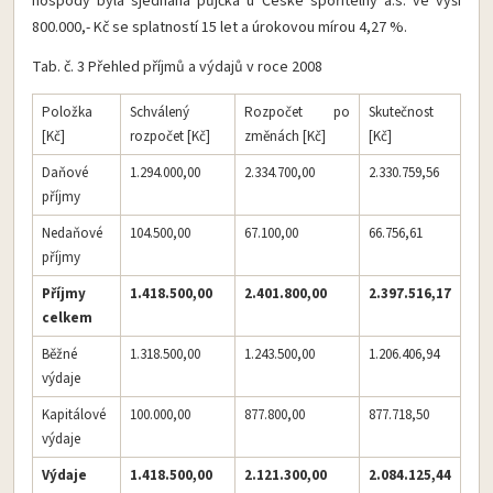
hospody byla sjednána půjčka u České spořitelny a.s. ve výši
800.000,- Kč se splatností 15 let a úrokovou mírou 4,27 %.
Tab. č. 3 Přehled příjmů a výdajů v roce 2008
Položka
Schválený
Rozpočet po
Skutečnost
[Kč]
rozpočet [Kč]
změnách [Kč]
[Kč]
Daňové
1.294.000,00
2.334.700,00
2.330.759,56
příjmy
Nedaňové
104.500,00
67.100,00
66.756,61
příjmy
Příjmy
1.418.500,00
2.401.800,00
2.397.516,17
celkem
Běžné
1.318.500,00
1.243.500,00
1.206.406,94
výdaje
Kapitálové
100.000,00
877.800,00
877.718,50
výdaje
Výdaje
1.418.500,00
2.121.300,00
2.084.125,44