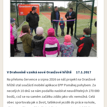
V Drahoníně vzniká nové Oranžové hřiště 17.1.2017
Na přelomu července a srpna 2016 se náš projekt na Oranžové
hřiště stal součástí mobilní aplikace EPP Pomáhej pohybem. Za
necelých 10 dnů se nám podařilo nasbírat neuvěřitelných 270 000
bodů, což se na samém začátku zdálo jako věc nemožná. Celá
obec sportovala jak o život, tatínkové jezdili do práce na kole,