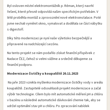
Byl osloven místní elektromontážník p. Réman, který navrhl
řešení, které přesně odpovídá našim specifickým potřebám. V
létě proběhla montáž a zprovoznění nové elektroinstalace. Poté
jsme nechali vyměnit okno, vymalovat a dodělala se část nábytku
s digestoří.
Díky této modernizaci je nyní naše výletisko bezpečnější a
připravené na nadcházející sezónu.
Na tento projekt se nám podařilo získat finanční příspěvek z
Nadace ČEZ, čehož si velmi vážíme a srdečně děkujeme za
finanční podporu.
Modernizace čističky u koupaliště 20.11.2023
Na jaře 2023 vznikla myšlenka modernizace čističky vody v areálu
koupaliště. Zastupitelé odsouhlasili projekt modernizace a začal
výběr technologie. Cílem bylo mít automatické měření pH a chlóru
v bazénu a následné automatické dávkování chemie tak, aby se
udržel optimální stav pH a chlóru. Po zpracování nabídek