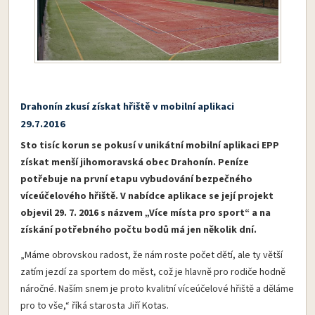
Drahonín zkusí získat hřiště v mobilní aplikaci
29.7.2016
Sto tisíc korun se pokusí v unikátní mobilní aplikaci EPP
získat menší jihomoravská obec Drahonín. Peníze
potřebuje na první etapu vybudování bezpečného
víceúčelového hřiště. V nabídce aplikace se její projekt
objevil 29. 7. 2016 s názvem „Více místa pro sport“ a na
získání potřebného počtu bodů má jen několik dní.
„Máme obrovskou radost, že nám roste počet dětí, ale ty větší
zatím jezdí za sportem do měst, což je hlavně pro rodiče hodně
náročné. Naším snem je proto kvalitní víceúčelové hřiště a děláme
pro to vše,“ říká starosta Jiří Kotas.