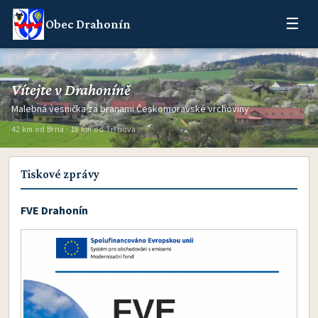
☰
Obec Drahonín
Vítejte v Drahoníně
Malebná vesnička za branami Českomoravské vrchoviny
42 km od Brna · 18 km od Tišnova
Tiskové zprávy
FVE Drahonín