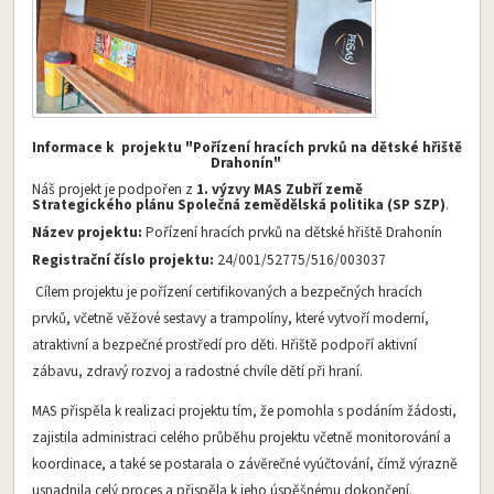
Informace k
projektu "Pořízení hracích prvků na dětské hřiště
Drahonín"
Náš projekt je podpořen z
1. výzvy MAS Zubří země
Strategického plánu Společná zemědělská politika (SP SZP)
.
Název projektu:
Pořízení hracích prvků na dětské hřiště Drahonín
Registrační číslo projektu:
24/001/52775/516/003037
Cílem projektu je pořízení certifikovaných a bezpečných hracích
prvků, včetně věžové sestavy a trampolíny, které vytvoří moderní,
atraktivní a bezpečné prostředí pro děti. Hřiště podpoří aktivní
zábavu, zdravý rozvoj a radostné chvíle dětí při hraní.
MAS přispěla k realizaci projektu tím, že pomohla s podáním žádosti,
zajistila administraci celého průběhu projektu včetně monitorování a
koordinace, a také se postarala o závěrečné vyúčtování, čímž výrazně
usnadnila celý proces a přispěla k jeho úspěšnému dokončení.