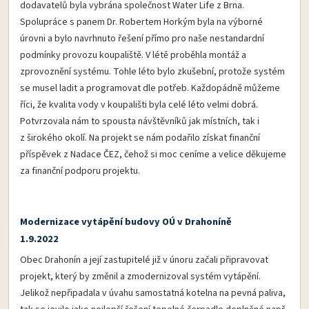
dodavatelů byla vybrána společnost Water Life z Brna.
Spolupráce s panem Dr. Robertem Horkým byla na výborné
úrovni a bylo navrhnuto řešení přímo pro naše nestandardní
podmínky provozu koupaliště. V létě proběhla montáž a
zprovoznění systému. Tohle léto bylo zkušební, protože systém
se musel ladit a programovat dle potřeb. Každopádně můžeme
říci, že kvalita vody v koupališti byla celé léto velmi dobrá.
Potvrzovala nám to spousta návštěvníků jak místních, tak i
z širokého okolí. Na projekt se nám podařilo získat finanční
příspěvek z Nadace ČEZ, čehož si moc ceníme a velice děkujeme
za finanční podporu projektu.
Modernizace vytápění budovy OÚ v Drahoníně
1.9.2022
Obec Drahonín a její zastupitelé již v únoru začali připravovat
projekt, který by změnil a zmodernizoval systém vytápění.
Jelikož nepřipadala v úvahu samostatná kotelna na pevná paliva,