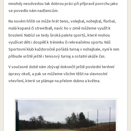
mnohdy neodvedou tak dobrou práci při přípravě povrchu jako
se povedlo nám nadšencům.
Na novém hřišti se může hrát tenis, volejbal, nohejbal, florbal,
malá kopaná či streetball, navíc ho v zimě můžeme využít k
bruslení. Nabízí se tedy široká paleta sportů, které mohou
využívat děti i dospělí k tréninku či rekreačnímu sportu. Náš
Sportovní klub každoročně pořádá turnaj v nohejbale, nyní k nim
přibude určitě ještě i tenisový turnaj a ostatní ukáže čas.
V současné době nám zbývají dokončit ještě poslední terénní
úpravy okolí, a pak se můžeme všichni těšit na slavnostní
otevření, které se plánuje na přelom dubna a května.