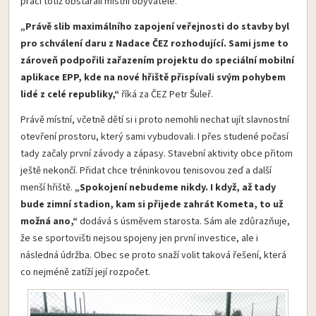
práci totiž obstarali místní obyvatelé.
„Právě slib maximálního zapojení veřejnosti do stavby byl
pro schválení daru z Nadace ČEZ rozhodující. Sami jsme to
zároveň podpořili zařazením projektu do speciální mobilní
aplikace EPP, kde na nové hřiště přispívali svým pohybem
lidé z celé republiky,“
říká za ČEZ Petr Šuleř.
Právě místní, včetně dětí si i proto nemohli nechat ujít slavnostní
otevření prostoru, který sami vybudovali. I přes studené počasí
tady začaly první závody a zápasy. Stavební aktivity obce přitom
ještě nekončí. Přidat chce tréninkovou tenisovou zeď a další
menší hřiště.
„Spokojení nebudeme nikdy. I když, až tady
bude zimní stadion, kam si přijede zahrát Kometa, to už
možná ano,“
dodává s úsměvem starosta. Sám ale zdůrazňuje,
že se sportovišti nejsou spojeny jen první investice, ale i
následná údržba. Obec se proto snaží volit taková řešení, která
co nejméně zatíží její rozpočet.