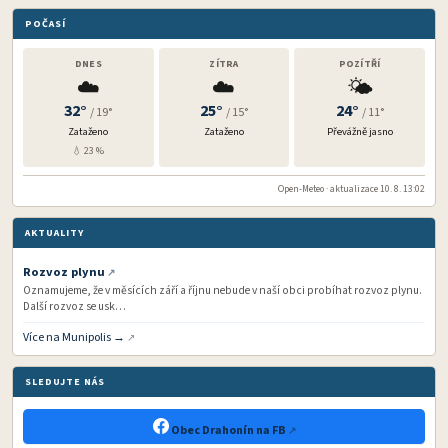
POČASÍ
DNES
ZÍTRA
POZÍTŘÍ
☁️
☁️
🌤️
32°
25°
24°
/ 19°
/ 15°
/ 11°
Zataženo
Zataženo
Převážně jasno
💧 23 %
Open-Meteo · aktualizace 10. 8. 13:02
AKTUALITY
Rozvoz plynu
Oznamujeme, že v měsících září a říjnu nebude v naší obci probíhat rozvoz plynu.
Další rozvoz se usk…
Více na Munipolis →
SLEDUJTE NÁS
Obec Drahonín na FB