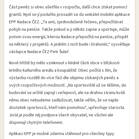
Část peněz si obec ušetřila v rozpočtu, další chce získat pomocí
grantů. Nyní se jí podařilo prosadit se do unikátní mobilní aplikace
EPP Nadace ČEZ. „Ta umí, zjednodušeně řečeno, přepočítávat
pohyb na peníze. Takže pokud si ji někdo zapne a sportuje, může
potom svou energií, kterou Nadace přepočítá na peníze, přispět
na některý z projektů. A jedním z nich bude i Drahonín,“ vysvětluje
zástupce Nadace ČEZ Petr Šuleř.
Nové hřiště by mělo vzniknout v klidné části obce v blízkosti
letního kulturního areálu a koupaliště. Obec počítá s tím, že
výstavbu rozdělí do více fází dle objemu získaných peněz a
svých rozpočtových možností. „Na sportoviště už se těšíme, do
budování se určitě zapojí i veřejnost, ale na druhou stranu kvůli
němu obec nebudeme zadlužovat, takže věřím, že se najde
dostatek sportovců, kteří nám pomohou“, upřesňuje starosta.
Jistá je podle něj podpora všech obyvatel, ne všichni ale
disponují chytrým telefonem.
Aplikaci EPP je možné zdarma stáhnout pro všechny typy