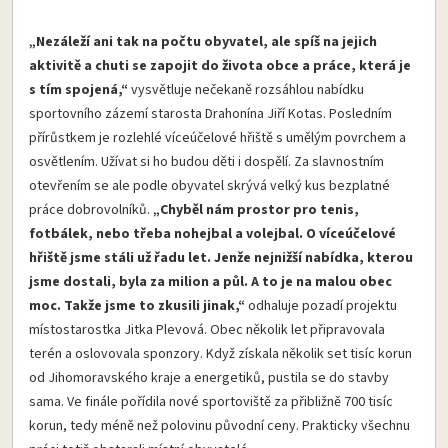
„Nezáleží ani tak na počtu obyvatel, ale spíš na jejich
aktivitě a chuti se zapojit do života obce a práce, která je
s tím spojená,“
vysvětluje nečekaně rozsáhlou nabídku
sportovního zázemí starosta Drahonína Jiří Kotas. Posledním
přírůstkem je rozlehlé víceúčelové hřiště s umělým povrchem a
osvětlením. Užívat si ho budou děti i dospělí. Za slavnostním
otevřením se ale podle obyvatel skrývá velký kus bezplatné
práce dobrovolníků.
„Chyběl nám prostor pro tenis,
fotbálek, nebo třeba nohejbal a volejbal. O víceúčelové
hřiště jsme stáli už řadu let. Jenže nejnižší nabídka, kterou
jsme dostali, byla za milion a půl. A to je na malou obec
moc. Takže jsme to zkusili jinak,“
odhaluje pozadí projektu
místostarostka Jitka Plevová. Obec několik let připravovala
terén a oslovovala sponzory. Když získala několik set tisíc korun
od Jihomoravského kraje a energetiků, pustila se do stavby
sama. Ve finále pořídila nové sportoviště za přibližně 700 tisíc
korun, tedy méně než polovinu původní ceny. Prakticky všechnu