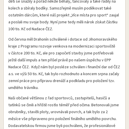
děti se snažily a pořád někde běhaly, tancovaly a také řádily na
kolech a sbíraly bodíky. Samozřejmě musím poděkovat také
ostatním dárcům, které náš projekt „Více místa pro sport“ zaujal
a poslali mu svoje body. Nyní jsme tedy měli nárok získat částku
100 tis. Kč od Nadace ČEZ.
Od června měl Drahonín schválené i dotace od Jihomoravského
kraje z Programu rozvoje venkova na modernizaci sportoviště
v částce 200 tis. Kč, ale pro započetí stavby jsme potřebovali
ještě další impuls a ten přišel právě po našem úspěchu v EPP
Nadace ČEZ. Když nám byl posléze schválen i finanční dar od ČEZ
a.s. ve výši 50 tis. Kč, tak bylo rozhodnuto a koncem srpna začaly
zemní práce pro přípravu drenáží a podkladu pro položení tzv.
umělého trávníku.
Naši občané většinou z řad sportovců, zastupitelů, hasičů a
tatínků se činili a hřiště rostlo téměř před očima. Betonovali jsme
obrubníky, stavěli ploty, urovnávali povrch, a tak bylo za 2
měsíce vše připraveno pro položení finálního umělého povrchu.
Dodavatelskou firmou jsme byli pochváleni, že profesionálové