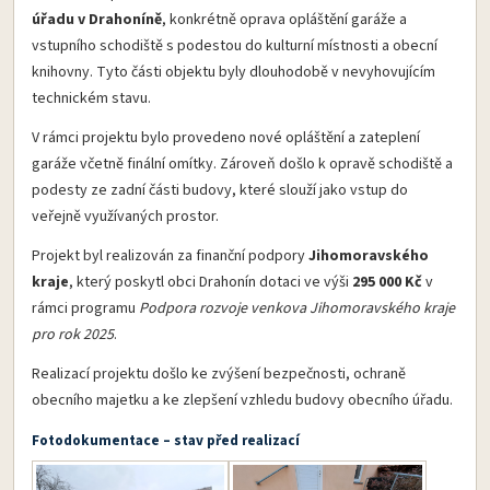
úřadu v Drahoníně
, konkrétně oprava opláštění garáže a
vstupního schodiště s podestou do kulturní místnosti a obecní
knihovny. Tyto části objektu byly dlouhodobě v nevyhovujícím
technickém stavu.
V rámci projektu bylo provedeno nové opláštění a zateplení
garáže včetně finální omítky. Zároveň došlo k opravě schodiště a
podesty ze zadní části budovy, které slouží jako vstup do
veřejně využívaných prostor.
Projekt byl realizován za finanční podpory
Jihomoravského
kraje
, který poskytl obci Drahonín dotaci ve výši
295 000 Kč
v
rámci programu
Podpora rozvoje venkova Jihomoravského kraje
pro rok 2025
.
Realizací projektu došlo ke zvýšení bezpečnosti, ochraně
obecního majetku a ke zlepšení vzhledu budovy obecního úřadu.
Fotodokumentace – stav před realizací