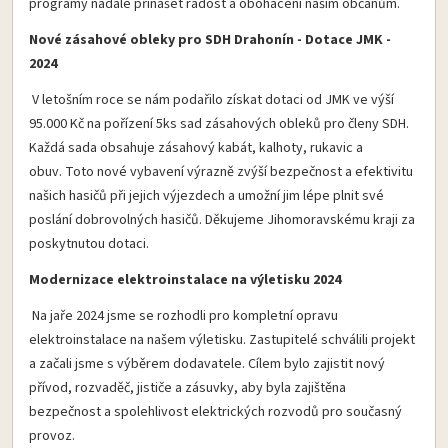
programy nadále přinášet radost a obohacení našim občanům.
Nové zásahové obleky pro SDH Drahonín - Dotace JMK -
2024
V letošním roce se nám podařilo získat dotaci od JMK ve výší
95.000 Kč na pořízení 5ks sad zásahových obleků pro členy SDH.
Každá sada obsahuje zásahový kabát, kalhoty, rukavic a
obuv. Toto nové vybavení výrazně zvýší bezpečnost a efektivitu
našich hasičů při jejich výjezdech a umožní jim lépe plnit své
poslání dobrovolných hasičů. Děkujeme Jihomoravskému kraji za
poskytnutou dotaci.
Modernizace elektroinstalace na výletisku 2024
Na jaře 2024 jsme se rozhodli pro kompletní opravu
elektroinstalace na našem výletisku. Zastupitelé schválili projekt
a začali jsme s výběrem dodavatele. Cílem bylo zajistit nový
přívod, rozvaděč, jističe a zásuvky, aby byla zajištěna
bezpečnost a spolehlivost elektrických rozvodů pro současný
provoz.