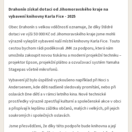
Drahonín získal dotaci od Jihomoravského kraje na
vybavení knihovny Karla Fice - 2025
Obec Drahonín s velkou vděčností oznamuje, že díky štědré
dotaci ve výši 50 000 Kč od Jihomoravského kraje jsme mohli
výrazně vylepšit vybavení naší místní knihovny Karla Fice. Touto
cestou bychom rádi poděkovali JMK za podporu, která nám
umožnila zakoupit novou tiskárnu a moderní projekční techniku –
projektor Epson, projekční plátno a ozvučovací systém Yamaha
Stagepas včetně mikrofonů.
Vybavení již bylo úspěšně vyzkoušeno například při Noci s
Andersenem, kde děti nadšeně sledovaly promítání, nebo při
oslavách Dne dětí a v rámci letního kina. Nové technické
prostředky výrazně zpestřují kulturní a společenské akce v obci
a přispívají k lepšímu zážitku občanů, malých i velkých, při jejich
soukromých i společných oslavách.
Jsme přesvědčeni, že díky této podpoře bude knihovna a její