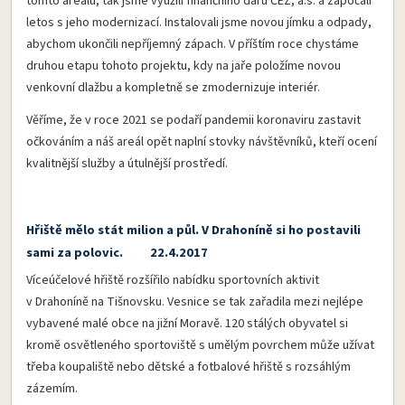
tomto areálu, tak jsme využili finančního daru ČEZ, a.s. a započali
letos s jeho modernizací. Instalovali jsme novou jímku a odpady,
abychom ukončili nepříjemný zápach. V příštím roce chystáme
druhou etapu tohoto projektu, kdy na jaře položíme novou
venkovní dlažbu a kompletně se zmodernizuje interiér.
Věříme, že v roce 2021 se podaří pandemii koronaviru zastavit
očkováním a náš areál opět naplní stovky návštěvníků, kteří ocení
kvalitnější služby a útulnější prostředí.
Hřiště mělo stát milion a půl. V Drahoníně si ho postavili
sami za polovic. 22.4.2017
Víceúčelové hřiště rozšířilo nabídku sportovních aktivit
v Drahoníně na Tišnovsku. Vesnice se tak zařadila mezi nejlépe
vybavené malé obce na jižní Moravě. 120 stálých obyvatel si
kromě osvětleného sportoviště s umělým povrchem může užívat
třeba koupaliště nebo dětské a fotbalové hřiště s rozsáhlým
zázemím.