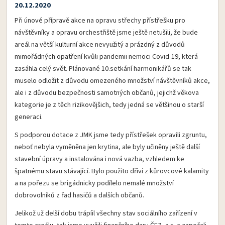
20.12.2020
Při únové přípravě akce na opravu střechy přístřešku pro
návštěvníky a opravu orchestřiště jsme ještě netušili, že bude
areál na větší kulturní akce nevyužitý a prázdný z důvodů
mimořádných opatření kvůli pandemii nemoci Covid-19, která
zasáhla celý svět. Plánované 10.setkání harmonikářů se tak
muselo odložit z důvodu omezeného množství návštěvníků akce,
ale i z důvodu bezpečnosti samotných občanů, jejichž věkova
kategorie je z těch rizikovějšich, tedy jedná se většinou o starší
generaci.
S podporou dotace z JMK jsme tedy přístřešek opravili zgruntu,
neboť nebyla vyměněna jen krytina, ale byly učiněny ještě další
stavební úpravy a instalována i nová vazba, vzhledem ke
špatnému stavu stávající. Bylo použito dříví z kůrovcové kalamity
a na pořezu se brigádnicky podílelo nemalé množství
dobrovolníků z řad hasičů a dalších občanů.
Jelikož už delší dobu trápíil všechny stav sociálního zařízení v