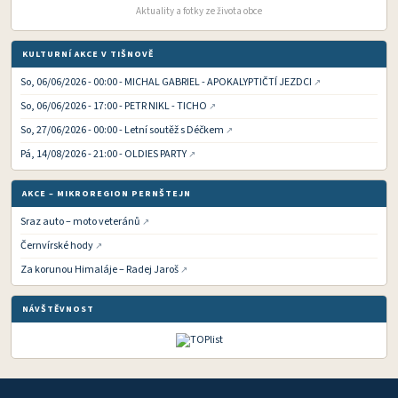
Aktuality a fotky ze života obce
KULTURNÍ AKCE V TIŠNOVĚ
So, 06/06/2026 - 00:00 - MICHAL GABRIEL - APOKALYPTIČTÍ JEZDCI
So, 06/06/2026 - 17:00 - PETR NIKL - TICHO
So, 27/06/2026 - 00:00 - Letní soutěž s Déčkem
Pá, 14/08/2026 - 21:00 - OLDIES PARTY
AKCE – MIKROREGION PERNŠTEJN
Sraz auto – moto veteránů
Černvírské hody
Za korunou Himaláje – Radej Jaroš
NÁVŠTĚVNOST