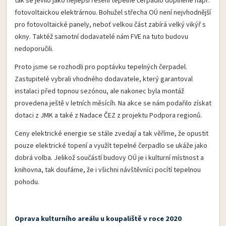
tak se jevilo jako nejlepší řešení tepelné čerpadlo doplněné např.
fotovoltaickou elektrárnou. Bohužel střecha OÚ není nejvhodnější
pro fotovoltaické panely, neboť velkou část zabírá velký vikýř s
okny. Taktéž samotní dodavatelé nám FVE na tuto budovu
nedoporučili.
Proto jsme se rozhodli pro poptávku tepelných čerpadel.
Zastupitelé vybrali vhodného dodavatele, který garantoval
instalaci před topnou sezónou, ale nakonec byla montáž
provedena ještě v letních měsícíh. Na akce se nám podařilo získat
dotaci z JMK a také z Nadace ČEZ z projektu Podpora regionů.
Ceny elektrické energie se stále zvedají a tak věříme, že opustit
pouze elektrické topení a využít tepelné čerpadlo se ukáže jako
dobrá volba. Jelikož součástí budovy OÚ je i kulturní místnost a
knihovna, tak doufáme, že i všichni návštěvníci pocítí tepelnou
pohodu.
Oprava kulturního areálu u koupaliště v roce 2020