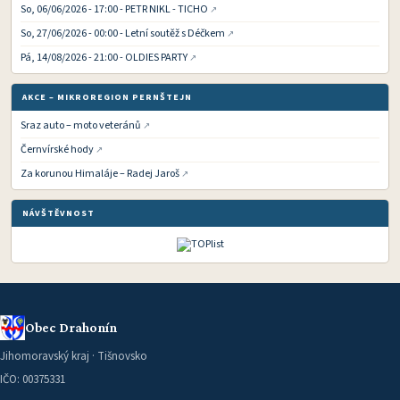
So, 06/06/2026 - 17:00 - PETR NIKL - TICHO
So, 27/06/2026 - 00:00 - Letní soutěž s Déčkem
Pá, 14/08/2026 - 21:00 - OLDIES PARTY
AKCE – MIKROREGION PERNŠTEJN
Sraz auto – moto veteránů
Černvírské hody
Za korunou Himaláje – Radej Jaroš
NÁVŠTĚVNOST
Obec Drahonín
Jihomoravský kraj · Tišnovsko
IČO: 00375331