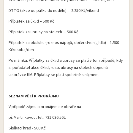
Celodenní pronájem osobou nebydlící v obci – 1.500 Kč/den
DTTO (akce od pátku do neděle) – 2.250 Kč/víkend
Příplatek za úklid – 500 Kč
Příplatek za ubrusy na stolech – 500 Kč
Příplatek za obsluhu (roznos nápojů, občerstvení, jídla) – 1.500
Kč/osoba/den
Poznámka: Příplatky za úklid a ubrusy se platí v tom případě, kdy
si pořadatel akce úklid, resp. ubrusy na stolech objedná
u správce KM. Příplatky se platí společně s nájmem.
SEZNAM VĚCÍ K PRONÁJMU
V případě zájmu o pronájem se obraťe na
pí. Martinkovou, tel.: 731 036 562.
Skákací hrad - 500 Kč