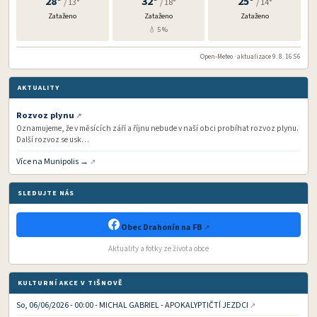
28°
32°
25°
/ 13°
/ 18°
/ 14°
Zataženo
Zataženo
Zataženo
💧 5 %
Open-Meteo · aktualizace 9. 8. 16:56
AKTUALITY
Rozvoz plynu
Oznamujeme, že v měsících září a říjnu nebude v naší obci probíhat rozvoz plynu.
Další rozvoz se usk…
Více na Munipolis →
SLEDUJTE NÁS
Obec Drahonín na FB
Aktuality a fotky ze života obce
KULTURNÍ AKCE V TIŠNOVĚ
So, 06/06/2026 - 00:00 - MICHAL GABRIEL - APOKALYPTIČTÍ JEZDCI