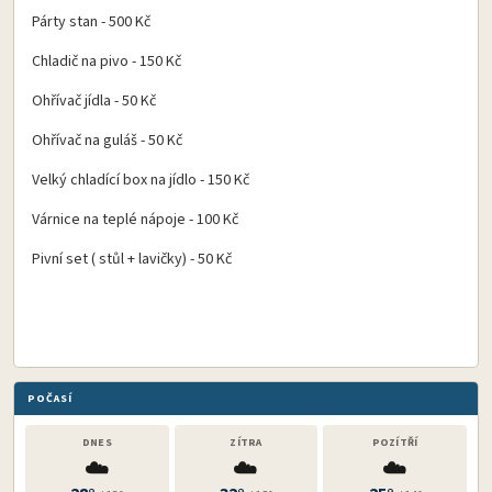
Párty stan - 500 Kč
Chladič na pivo - 150 Kč
Ohřívač jídla - 50 Kč
Ohřívač na guláš - 50 Kč
Velký chladící box na jídlo - 150 Kč
Várnice na teplé nápoje - 100 Kč
Pivní set ( stůl + lavičky) - 50 Kč
POČASÍ
DNES
ZÍTRA
POZÍTŘÍ
☁️
☁️
☁️