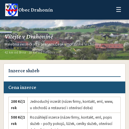
☰
Obec Drahonín
Vítejte v Drahoníně
Malebná vesnička za branami Českomoravské vrchoviny
42 km od Brna · 18 km od Tišnova
Inzerce služeb
Cena inzerce
200 Kč/1
Jednoduchý inzerát (název firmy, kontakt, eml, www,
rok
u obchodů a restaurací i otevírací doba)
500 Kč/1
Rozsáhlejší inzerce (název firmy, kontakt, eml, popis
rok
služeb – počty pokojů, lůžek, ceníky služeb, otevírací