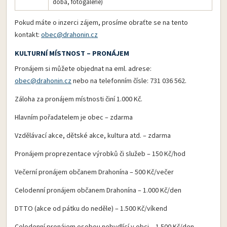
doba, fotogalerie)
Pokud máte o inzerci zájem, prosíme obraťte se na tento
kontakt:
obec@drahonin.cz
KULTURNÍ MÍSTNOST – PRONÁJEM
Pronájem si můžete objednat na eml. adrese:
obec@drahonin.cz
nebo na telefonním čísle: 731 036 562.
Záloha za pronájem místnosti činí 1.000 Kč.
Hlavním pořadatelem je obec – zdarma
Vzdělávací akce, dětské akce, kultura atd. – zdarma
Pronájem proprezentace výrobků či služeb – 150 Kč/hod
Večerní pronájem občanem Drahonína – 500 Kč/večer
Celodenní pronájem občanem Drahonína – 1.000 Kč/den
DTTO (akce od pátku do neděle) – 1.500 Kč/víkend