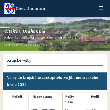
☰
Obec Drahonín
Vítejte v Drahoníně
Malebná vesnička za branami Českomoravské vrchoviny
42 km od Brna · 18 km od Tišnova
Krajské volby
Volby do krajského zastupitelstva Jihomoravského
kraje 2024
Pořadí
Název strany
Počty
Podíl
hlasů