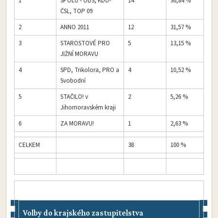
1
SPOLU - ODS, KDU-
14
36,84 %
ČSL, TOP 09​
2
ANNO 2011
12
31,57 %
3
STAROSTOVÉ PRO
5
13,15 %
JIŽNÍ MORAVU
4
SPD, Trikolora, PRO a
4
10,52 %
Svobodní​
5
STAČILO! v
2
5,26 %
Jihomoravském kraji​
6
ZA MORAVU!​
1
2,63 %
CELKEM
38
100 %
Volby do krajského zastupitelstva