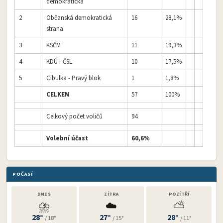
demokratická
2
Občanská demokratická
16
28,1%
strana
3
KSČM
11
19,3%
4
KDÚ - ČSL
10
17,5%
5
Cibulka - Pravý blok
1
1,8%
CELKEM
57
100%
Celkový počet voličů
94
Volební účast
60,6%
POČASÍ
DNES
ZÍTRA
POZÍTŘÍ
⛈️
☁️
⛅
28°
27°
28°
/ 18°
/ 15°
/ 11°