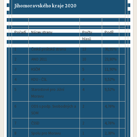
Jihomoravského kraje 2020
Pořadí
Název strany
Počty
Podíl
hlasů
1
Česká pirátská strana
13
30,95%
2
ANO 2011
10
23,80%
3
KSČM
5
11,90%
4
KDU - ČSL
4
9,52%
5
Starostové pro Jižní
4
9,52%
Moravu
6
ODS s podp. Svobodných a
2
4,76%
SOM
7
ČSSD
2
4,76%
8
Spolu pro Moravu
1
2,38%