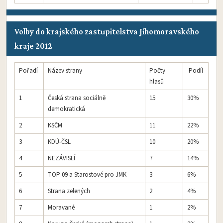
Volby do krajského zastupitelstva Jihomoravského
kraje 2012
Pořadí
Název strany
Počty
Podíl
hlasů
1
Česká strana sociálně
15
30%
demokratická
2
KSČM
11
22%
3
KDÚ-ČSL
10
20%
4
NEZÁVISLÍ
7
14%
5
TOP 09 a Starostové pro JMK
3
6%
6
Strana zelených
2
4%
7
Moravané
1
2%