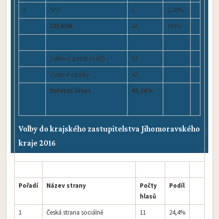
9
SPD
1
2,38%
CELKEM
42
100%
Celkový počet voličů
93
Vydané obálky
42
Volební účast
45,16%
Volby do krajského zastupitelstva Jihomoravského
kraje 2016
Pořadí
Název strany
Počty
Podíl
hlasů
1
Česká strana sociálně
11
24,4%