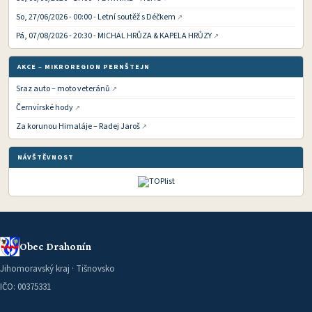
So, 27/06/2026 - 00:00 - Letní soutěž s Déčkem
Pá, 07/08/2026 - 20:30 - MICHAL HRŮZA & KAPELA HRŮZY
AKCE – MIKROREGION PERNŠTEJN
Sraz auto – moto veteránů
Černvírské hody
Za korunou Himaláje – Radej Jaroš
NÁVŠTĚVNOST
Obec Drahonín
Jihomoravský kraj · Tišnovsko
IČO: 00375331