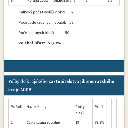
8
Koruna Česká (monarch.strana)
1
2%
Celkový počet voličů v obci 97
Počet odevzdaných obálek 52
Počet platných hlasů 50
Volební účast 53,61%
Volby do krajského zastupitelstva Jihomoravského
kraje 2008
Pořadí
Název strany
Počty
Podíl
hlasů
1
Česká strana sociálně
19
33,3%