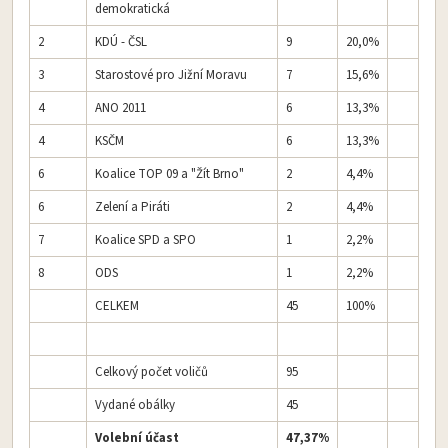
demokratická
2
KDÚ - ČSL
9
20,0%
3
Starostové pro Jižní Moravu
7
15,6%
4
ANO 2011
6
13,3%
4
KSČM
6
13,3%
6
Koalice TOP 09 a "Žít Brno"
2
4,4%
6
Zelení a Piráti
2
4,4%
7
Koalice SPD a SPO
1
2,2%
8
ODS
1
2,2%
CELKEM
45
100%
Celkový počet voličů
95
Vydané obálky
45
Volební účast
47,37%