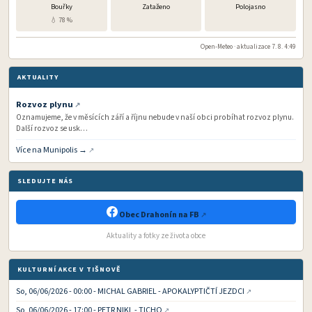
Bouřky
Zataženo
Polojasno
💧 78 %
Open-Meteo · aktualizace 7. 8. 4:49
AKTUALITY
Rozvoz plynu
Oznamujeme, že v měsících září a říjnu nebude v naší obci probíhat rozvoz plynu.
Další rozvoz se usk…
Více na Munipolis →
SLEDUJTE NÁS
Obec Drahonín na FB
Aktuality a fotky ze života obce
KULTURNÍ AKCE V TIŠNOVĚ
So, 06/06/2026 - 00:00 - MICHAL GABRIEL - APOKALYPTIČTÍ JEZDCI
So, 06/06/2026 - 17:00 - PETR NIKL - TICHO