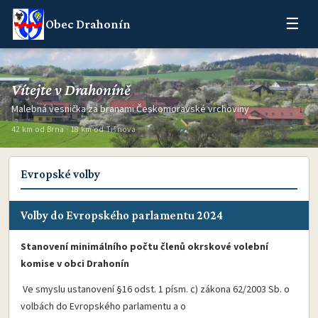
☰
Obec Drahonín
Vítejte v Drahoníně
Malebná vesnička za branami Českomoravské vrchoviny
42 km od Brna · 18 km od Tišnova
Evropské volby
Volby do Evropského parlamentu 2024
Stanovení minimálního počtu členů okrskové volební
komise v obci Drahonín
Ve smyslu ustanovení §16 odst. 1 písm. c) zákona 62/2003 Sb. o
volbách do Evropského parlamentu a o