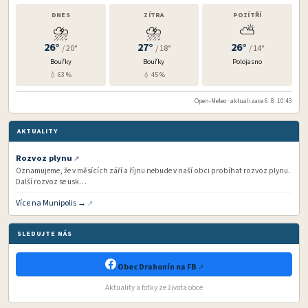
DNES
ZÍTRA
POZÍTŘÍ
⛈️
⛈️
⛅
26°
27°
26°
/ 20°
/ 18°
/ 14°
Bouřky
Bouřky
Polojasno
💧 63 %
💧 45 %
Open-Meteo · aktualizace 6. 8. 10:43
AKTUALITY
Rozvoz plynu
Oznamujeme, že v měsících září a říjnu nebude v naší obci probíhat rozvoz plynu.
Další rozvoz se usk…
Více na Munipolis →
SLEDUJTE NÁS
Obec Drahonín na FB
Aktuality a fotky ze života obce