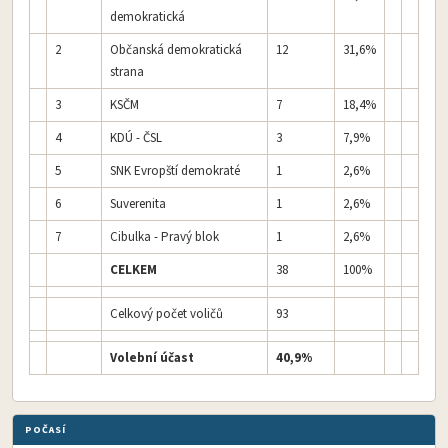
demokratická
2
Občanská demokratická
12
31,6%
strana
3
KSČM
7
18,4%
4
KDÚ - ČSL
3
7,9%
5
SNK Evropští demokraté
1
2,6%
6
Suverenita
1
2,6%
7
Cibulka - Pravý blok
1
2,6%
CELKEM
38
100%
Celkový počet voličů
93
Volební účast
40,9%
POČASÍ