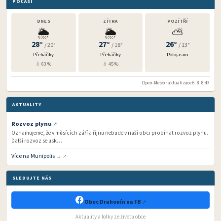
POČASÍ
DNES
ZÍTRA
POZÍTŘÍ
🌦️
🌦️
⛅
28°
27°
26°
/ 20°
/ 18°
/ 13°
Přeháňky
Přeháňky
Polojasno
💧 63 %
💧 45 %
Open-Meteo · aktualizace 6. 8. 8:43
AKTUALITY
Rozvoz plynu
Oznamujeme, že v měsících září a říjnu nebude v naší obci probíhat rozvoz plynu.
Další rozvoz se usk…
Více na Munipolis →
SLEDUJTE NÁS
Obec Drahonín na FB
Aktuality a fotky ze života obce