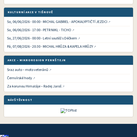
KULTURNÍ AKCE V TIŠNOVĚ
So, 06/06/2026 - 00:00 - MICHAL GABRIEL - APOKALYPTIČTÍ JEZDCI
So, 06/06/2026 - 17:00 - PETR NIKL - TICHO
So, 27/06/2026 - 00:00 - Letní soutěž s Déčkem
Pá, 07/08/2026 - 20:30 - MICHAL HRŮZA & KAPELA HRŮZY
AKCE – MIKROREGION PERNŠTEJN
Sraz auto – moto veteránů
Černvírské hody
Za korunou Himaláje – Radej Jaroš
NÁVŠTĚVNOST