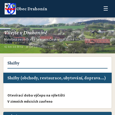
☰
Obec Drahonín
Vítejte v Drahoníně
Malebná vesnička za branami Českomoravské vrchoviny
42 km od Brna · 18 km od Tišnova
Služby
Služby (obchody, restaurace, ubytování, doprava
...)
Otevírací doba výčepu na výletišti
V zimních měsicích zavřeno