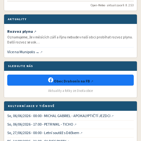
Open-Meteo · aktualizace 9. 8. 2:53
AKTUALITY
Rozvoz plynu
Oznamujeme, že v měsících září a říjnu nebude v naší obci probíhat rozvoz plynu.
Další rozvoz se usk…
Více na Munipolis →
SLEDUJTE NÁS
Obec Drahonín na FB
Aktuality a fotky ze života obce
KULTURNÍ AKCE V TIŠNOVĚ
So, 06/06/2026 - 00:00 - MICHAL GABRIEL - APOKALYPTIČTÍ JEZDCI
So, 06/06/2026 - 17:00 - PETR NIKL - TICHO
So, 27/06/2026 - 00:00 - Letní soutěž s Déčkem