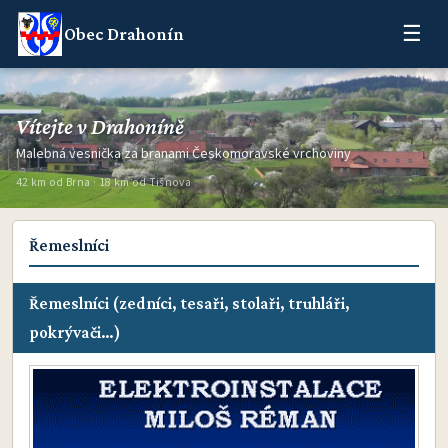
☰
Obec Drahonín
Vítejte v Drahoníně
Malebná vesnička za branami Českomoravské vrchoviny
42 km od Brna · 18 km od Tišnova
Řemeslníci
Řemeslníci (zedníci, tesaři, stolaři, truhláři,
pokrývači…)