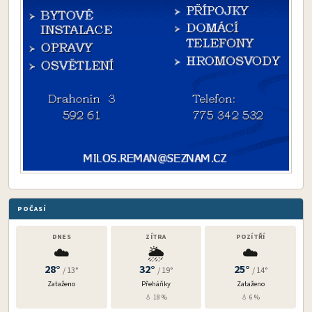
POČASÍ
DNES
ZÍTRA
POZÍTŘÍ
☁️
🌦️
☁️
28°
32°
25°
/ 13°
/ 19°
/ 14°
Zataženo
Přeháňky
Zataženo
💧 18 %
💧 6 %