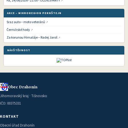
Pá, 14/08/2026 - 21:00 - OLDIES PARTY
AKCE – MIKROREGION PERNŠTEJN
Sraz auto – moto veteránů
Černvírské hody
Za korunou Himaláje – Radej Jaroš
NÁVŠTĚVNOST
Obec Drahonín
Jihomoravský kraj · Tišnovsko
IČO: 00375331
KONTAKT
Obecní úřad Drahonín