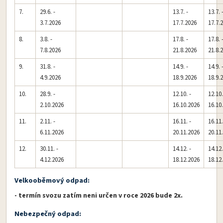
7.
29.6. -
13.7. -
13.7. 
3.7.2026
17.7.2026
17.7.
8.
3.8. -
17.8. -
17.8. 
7.8.2026
21.8.2026
21.8.
9.
31.8. -
14.9. -
14.9. 
4.9.2026
18.9.2026
18.9.
10.
28.9. -
12.10. -
12.10.
2.10.2026
16.10.2026
16.10
11.
2.11. -
16.11. -
16.11.
6.11.2026
20.11.2026
20.11
12.
30.11. -
14.12. -
14.12.
4.12.2026
18.12.2026
18.12
Velkooběmový odpad:
- termín svozu zatím neni určen v roce 2026 bude 2x.
Nebezpečný odpad: