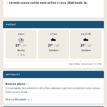
- termín svozu zatím neni určen v roce 2026 bude 2x.
POČASÍ
DNES
ZÍTRA
POZÍTŘÍ
⛈️
☁️
☁️
27°
27°
27°
/ 17°
/ 14°
/ 12°
Bouřky
Zataženo
Zataženo
💧 78 %
Open-Meteo · aktualizace 7. 8. 8:49
AKTUALITY
Rozvoz plynu
Oznamujeme, že v měsících září a říjnu nebude v naší obci probíhat rozvoz plynu.
Další rozvoz se usk…
Více na Munipolis →