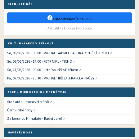
SLEDUJTE NÁS
Obec Drahonín na FB
Aktuality a fotky ze života obce
KULTURNÍ AKCE V TIŠNOVĚ
So, 06/06/2026 - 00:00 - MICHAL GABRIEL - APOKALYPTIČTÍ JEZDCI
So, 06/06/2026 - 17:00 - PETR NIKL - TICHO
So, 27/06/2026 - 00:00 - Letní soutěž s Déčkem
Pá, 07/08/2026 - 20:30 - MICHAL HRŮZA & KAPELA HRŮZY
AKCE – MIKROREGION PERNŠTEJN
Sraz auto – moto veteránů
Černvírské hody
Za korunou Himaláje – Radej Jaroš
NÁVŠTĚVNOST