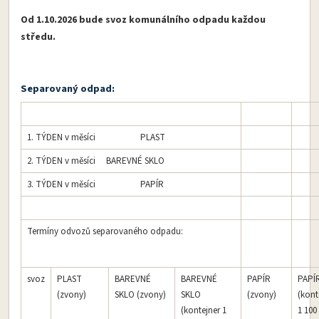
Od 1.10.2026 bude svoz komunálního odpadu každou
středu.
Separovaný odpad:
1. TÝDEN v měsíci PLAST
2. TÝDEN v měsíci BAREVNÉ SKLO
3. TÝDEN v měsíci PAPÍR
Termíny odvozů separovaného odpadu:
svoz
PLAST
BAREVNÉ
BAREVNÉ
PAPÍR
PAPÍ
(zvony)
SKLO (zvony)
SKLO
(zvony)
(kont
(kontejner 1
1 100 