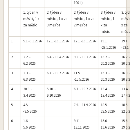
100 L)
1. týden v
2. týden v
2. týden v
3. týden v
3. tý
měsíci, 1 x
měsíci, 1 x za
měsíci, 1 x za
měsíci, 1
měsíc
za měsíc
3 měsíce
2 měsíce
x za
x za
měsíc
měsí
1.
5.1.-9.1.2026
12.1.-16.1.2026
12.1.-16.1.2026
19.1.
19.1.
-23.1.2026
-23.1
2.
2.2. -
6.4. - 10.4.2026
9.3. - 13.3.2026
16.2. -
16.2. 
6.2.2026
20.2.2026
20.2.
3.
2.3. -
6.7. - 10.7.2026
11.5.
16.3. -
16.3. 
6.3.2026
-15.5.2026
20.3.2026
20.3.
4.
30.3. -
5.10. -
6.7. - 10.7.2026
13.4. -
13.4. 
3.4.2026
9.10.2026
17.4.2026
17.4.
5.
4.5.
7.9. - 11.9.2026
18.5. -
18.5. 
-8.5.2026
22.5.2026
22.5.
6.
1.6. -
9.11. -
15.6. -
15.6. 
5.6.2026
13.11.2026
19.6.2026
19.6.