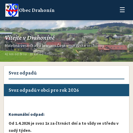
☰
Obec Drahonín
Vítejte v Drahoníně
Malebná vesnička za branami Českomoravské vrchoviny
42 km od Brna · 18 km od Tišnova
Svoz odpadů
Svoz odpadů v obci pro rok 2026
Komunální odpad:
Od 1.4.2026 je svoz 1x za čtrnáct dní a to vždy ve středu v
sudý týden.