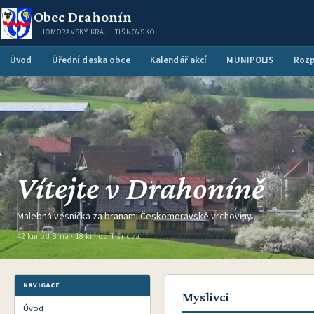
Obec Drahonín
JIHOMORAVSKÝ KRAJ · TIŠNOVSKO
Úvod
Úřední deska obce
Kalendář akcí
MUNIPOLIS
Rozp
Vítejte v Drahoníně
Malebná vesnička za branami Českomoravské vrchoviny
42 km od Brna · 18 km od Tišnova
NAVIGACE
Myslivci
Úvod