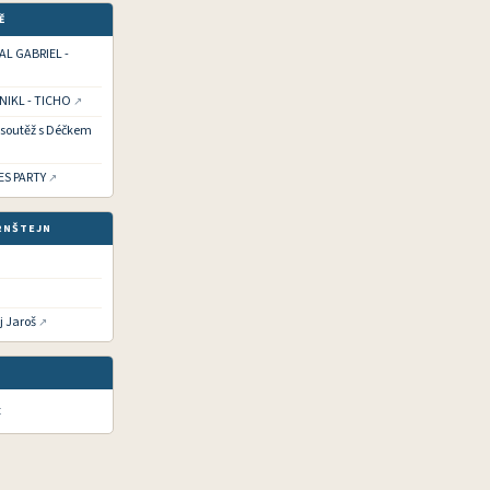
Ě
HAL GABRIEL -
 NIKL - TICHO
í soutěž s Déčkem
IES PARTY
RNŠTEJN
j Jaroš