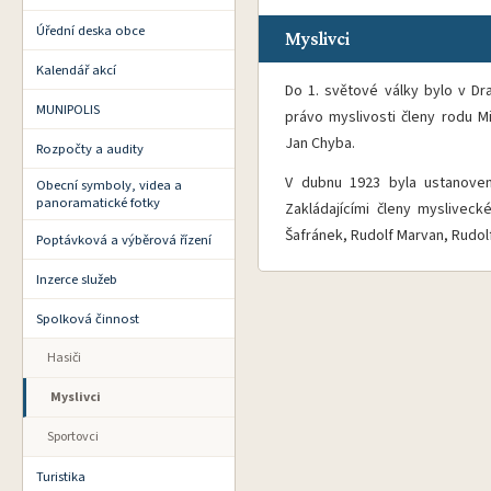
Úřední deska obce
Myslivci
Kalendář akcí
Do 1. světové války bylo v Dr
MUNIPOLIS
právo myslivosti členy rodu Mi
Jan Chyba.
Rozpočty a audity
V dubnu 1923 byla ustanoven
Obecní symboly, videa a
panoramatické fotky
Zakládajícími členy mysliveck
Šafránek, Rudolf Marvan, Rudol
Poptávková a výběrová řízení
Inzerce služeb
Spolková činnost
Hasiči
Myslivci
Sportovci
Turistika