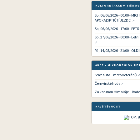
KULTURNÍ AKCE V TIŠNOV
So, 06/06/2026 - 00:00 - MIC
APOKALYPTIČTÍ JEZDCI
So, 06/06/2026 - 17:00 - PETR
So, 27/06/2026 - 00:00 - Letn
Pá, 14/08/2026 - 21:00 - OLD
AKCE – MIKROREGION PE
Sraz auto – moto veteránů
Černvírské hody
Za korunou Himaláje – Rade
NÁVŠTĚVNOST