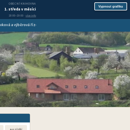
OBECNÍ KNIHOVNA
Vypnout grafiku
1. středa v měsíci
18:00–19:00 ·
více info
vková a výběrová řízení
Inzerce služeb
Spolková činnost
Turis
POZÍTŘÍ