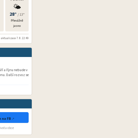
🌤️
28°
/ 13°
Převážně
jasno
 aktualizace 7. 8. 22:49
í a říjnu nebude v
nu. Další rozvoz se
 na FB
života obce