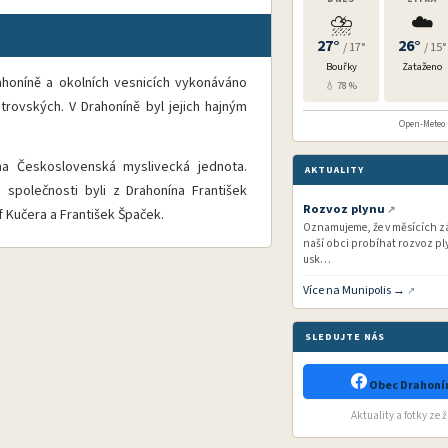
⛈️
☁️
27°
26°
/ 17°
/ 15°
Bouřky
Zataženo
ahoníně a okolních vesnicích vykonáváno
💧 78 %
trovských. V Drahoníně byl jejich hajným
Open-Meteo ·
a Československá myslivecká jednota.
AKTUALITY
é společnosti byli z Drahonína František
Rozvoz plynu
f Kučera a František Špaček.
Oznamujeme, že v měsících zář
naší obci probíhat rozvoz ply
usk…
Více na Munipolis →
SLEDUJTE NÁS
Obec Drahonín
Aktuality a fotky ze 