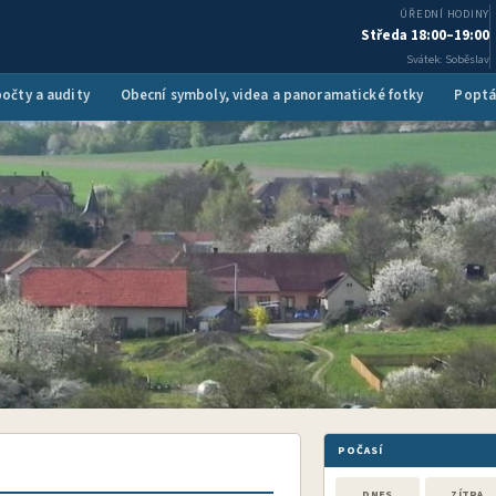
ÚŘEDNÍ HODINY
Středa 18:00–19:00
Svátek: Soběslav
očty a audity
Obecní symboly, videa a panoramatické fotky
Poptá
POČASÍ
DNES
ZÍTRA