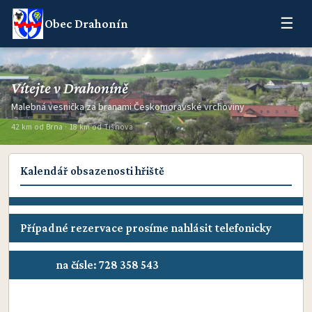
☰
Obec Drahonín
Vítejte v Drahoníně
Malebná vesnička za branami Českomoravské vrchoviny
42 km od Brna · 18 km od Tišnova
Kalendář obsazenosti hřiště
Případné rezervace prosíme nahlásit telefonicky
na čísle: 728 358 543