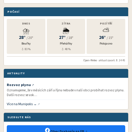
POČASÍ
DNES
ZÍTRA
POZÍTŘÍ
⛈️
🌦️
⛅
28°
27°
26°
/ 20°
/ 18°
/ 15°
Bouřky
Přeháňky
Polojasno
💧 83 %
💧 48 %
Open-Meteo · aktualizace 6. 8. 14:45
AKTUALITY
Rozvoz plynu
Oznamujeme, že v měsících září a říjnu nebude v naší obci probíhat rozvoz plynu.
Další rozvoz se usk…
Více na Munipolis →
SLEDUJTE NÁS
Obec Drahonín na FB