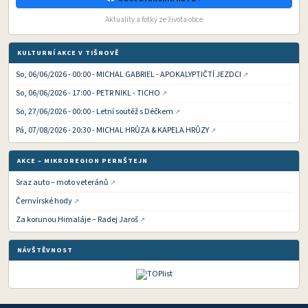
Aktuality a fotky ze života obce
KULTURNÍ AKCE V TIŠNOVĚ
So, 06/06/2026 - 00:00 - MICHAL GABRIEL - APOKALYPTIČTÍ JEZDCI
So, 06/06/2026 - 17:00 - PETR NIKL - TICHO
So, 27/06/2026 - 00:00 - Letní soutěž s Déčkem
Pá, 07/08/2026 - 20:30 - MICHAL HRŮZA & KAPELA HRŮZY
AKCE – MIKROREGION PERNŠTEJN
Sraz auto – moto veteránů
Černvírské hody
Za korunou Himaláje – Radej Jaroš
NÁVŠTĚVNOST