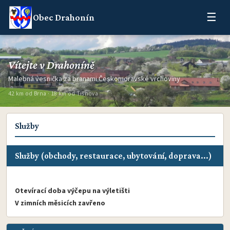
☰
Obec Drahonín
Vítejte v Drahoníně
Malebná vesnička za branami Českomoravské vrchoviny
42 km od Brna · 18 km od Tišnova
Služby
Služby (obchody, restaurace, ubytování, doprava
...)
Otevírací doba výčepu na výletišti
V zimních měsicích zavřeno