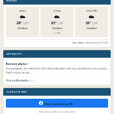
POČASÍ
DNES
ZÍTRA
POZÍTŘÍ
☁️
☁️
☁️
28°
32°
25°
/ 13°
/ 18°
/ 14°
Zataženo
Zataženo
Zataženo
💧 5 %
Open-Meteo · aktualizace 9. 8. 16:56
AKTUALITY
Rozvoz plynu
Oznamujeme, že v měsících září a říjnu nebude v naší obci probíhat rozvoz plynu.
Další rozvoz se usk…
Více na Munipolis →
SLEDUJTE NÁS
Obec Drahonín na FB
Aktuality a fotky ze života obce