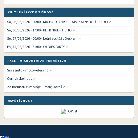
KULTURNÍ AKCE V TIŠNOVĚ
So, 06/06/2026 - 00:00 - MICHAL GABRIEL - APOKALYPTIČTÍ JEZDCI
So, 06/06/2026 - 17:00 - PETR NIKL - TICHO
So, 27/06/2026 - 00:00 - Letní soutěž s Déčkem
Pá, 14/08/2026 - 21:00 - OLDIES PARTY
AKCE – MIKROREGION PERNŠTEJN
Sraz auto – moto veteránů
Černvírské hody
Za korunou Himaláje – Radej Jaroš
NÁVŠTĚVNOST