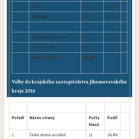
9
SPD
1
2,38%
CELKEM
42
100%
Celkový počet voličů
93
Vydané obálky
42
Volební účast
45,16%
Volby do krajského zastupitelstva Jihomoravského
kraje 2016
Pořadí
Název strany
Počty
Podíl
hlasů
1
Česká strana sociálně
11
24,4%