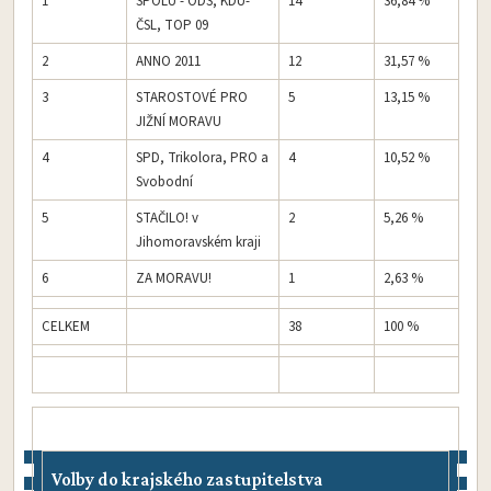
1
SPOLU - ODS, KDU-
14
36,84 %
ČSL, TOP 09​
2
ANNO 2011
12
31,57 %
3
STAROSTOVÉ PRO
5
13,15 %
JIŽNÍ MORAVU
4
SPD, Trikolora, PRO a
4
10,52 %
Svobodní​
5
STAČILO! v
2
5,26 %
Jihomoravském kraji​
6
ZA MORAVU!​
1
2,63 %
CELKEM
38
100 %
Volby do krajského zastupitelstva