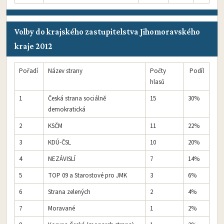
Volby do krajského zastupitelstva Jihomoravského
kraje 2012
Pořadí
Název strany
Počty
Podíl
hlasů
1
Česká strana sociálně
15
30%
demokratická
2
KSČM
11
22%
3
KDÚ-ČSL
10
20%
4
NEZÁVISLÍ
7
14%
5
TOP 09 a Starostové pro JMK
3
6%
6
Strana zelených
2
4%
7
Moravané
1
2%