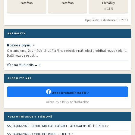
Zataženo
Zataženo
Přeháňky
💧 18 %
Open-Meteo · aktualizace 8. 8. 20:51
AKTUALITY
Rozvoz plynu
Oznamujeme, že v měsících září a říjnu nebude v naší obci probíhat rozvoz plynu.
Další rozvoz se usk…
Více na Munipolis →
SLEDUJTE NÁS
Obec Drahonín na FB
Aktuality a fotky ze života obce
KULTURNÍ AKCE V TIŠNOVĚ
So, 06/06/2026 - 00:00 - MICHAL GABRIEL - APOKALYPTIČTÍ JEZDCI
So, 06/06/2026 - 17:00 - PETR NIKL - TICHO