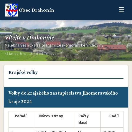
☰
Obec Drahonín
Vítejte v Drahoníně
Malebná vesnička za branami Českomoravské vrchoviny
42 km od Brna · 18 km od Tišnova
Krajské volby
Volby do krajského zastupitelstva Jihomoravského
kraje 2024
Pořadí
Název strany
Počty
Podíl
hlasů