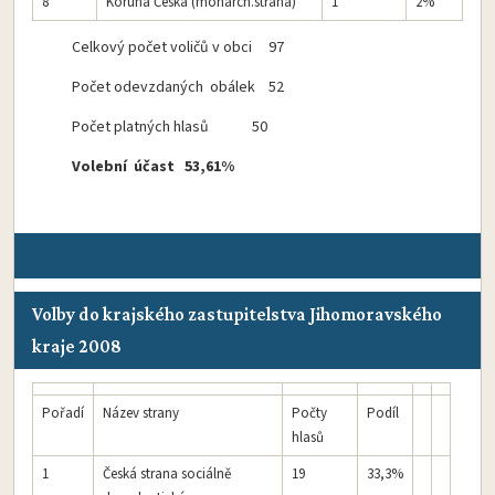
8
Koruna Česká (monarch.strana)
1
2%
Celkový počet voličů v obci 97
Počet odevzdaných obálek 52
Počet platných hlasů 50
Volební účast 53,61%
Volby do krajského zastupitelstva Jihomoravského
kraje 2008
Pořadí
Název strany
Počty
Podíl
hlasů
1
Česká strana sociálně
19
33,3%