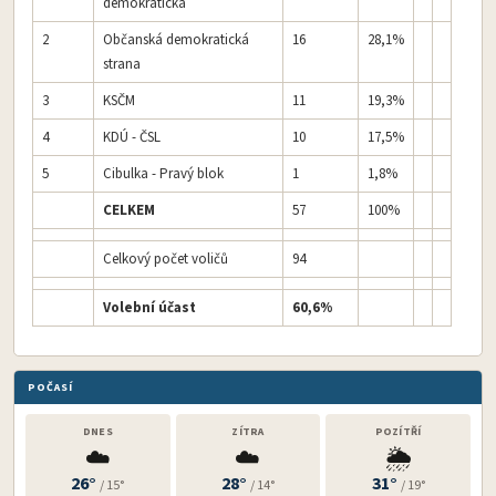
demokratická
2
Občanská demokratická
16
28,1%
strana
3
KSČM
11
19,3%
4
KDÚ - ČSL
10
17,5%
5
Cibulka - Pravý blok
1
1,8%
CELKEM
57
100%
Celkový počet voličů
94
Volební účast
60,6%
POČASÍ
DNES
ZÍTRA
POZÍTŘÍ
☁️
☁️
🌦️
26°
28°
31°
/ 15°
/ 14°
/ 19°