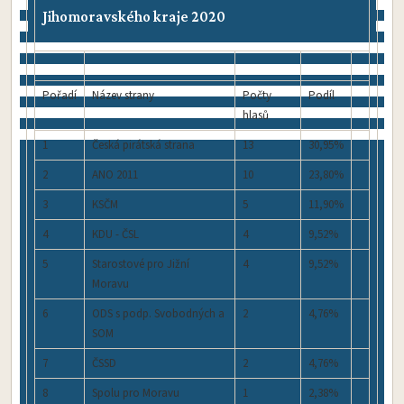
Jihomoravského kraje 2020
Pořadí
Název strany
Počty
Podíl
hlasů
1
Česká pirátská strana
13
30,95%
2
ANO 2011
10
23,80%
3
KSČM
5
11,90%
4
KDU - ČSL
4
9,52%
5
Starostové pro Jižní
4
9,52%
Moravu
6
ODS s podp. Svobodných a
2
4,76%
SOM
7
ČSSD
2
4,76%
8
Spolu pro Moravu
1
2,38%