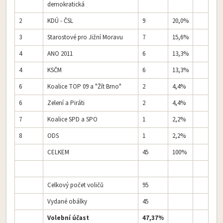
demokratická
2
KDÚ - ČSL
9
20,0%
3
Starostové pro Jižní Moravu
7
15,6%
4
ANO 2011
6
13,3%
4
KSČM
6
13,3%
6
Koalice TOP 09 a "Žít Brno"
2
4,4%
6
Zelení a Piráti
2
4,4%
7
Koalice SPD a SPO
1
2,2%
8
ODS
1
2,2%
CELKEM
45
100%
Celkový počet voličů
95
Vydané obálky
45
Volební účast
47,37%