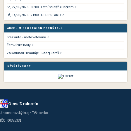
So, 27/06/2026 - 00:00 - Letní soutěž s Déčkem
Pá, 14/08/2026 - 21:00 - OLDIES PARTY
AKCE – MIKROREGION PERNŠTEJN
Sraz auto – moto veteránů
Černvírské hody
Za korunou Himaláje – Radej Jaroš
NÁVŠTĚVNOST
Obec Drahonín
Jihomoravský kraj · Tišnovsko
IČO: 00375331